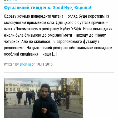
Футзальний тиждень. Good Bye, Європа!
Одразу хочемо попередити читача – огляд буде коротким, із
солонуватим присмаком сліз. Для цього є суттєва причина –
виліт «Локомотиву» з розіграшу Кубку УЄФА. Наша команда як
ніколи була близькою до омріяної мети – виходу до Фіналу
чотирьох. Але не склалося… З європейського футзалу і
розпочнемо. На цьогорічний розіграш вболівальники покладали
особливі сподівання – наша […]
Written by
shonsu
on 18.11.2015