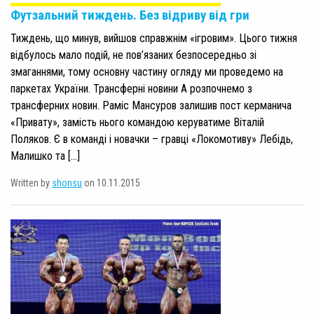
Футзальний тиждень. Без відриву від гри
Тиждень, що минув, вийшов справжнім «ігровим». Цього тижня
відбулось мало подій, не пов’язаних безпосередньо зі
змаганнями, тому основну частину огляду ми проведемо на
паркетах України. Трансферні новини А розпочнемо з
трансферних новин. Раміс Мансуров залишив пост керманича
«Привату», замість нього командою керуватиме Віталій
Поляков. Є в команді і новачки – гравці «Локомотиву» Лебідь,
Малишко та […]
Written by
shonsu
on 10.11.2015