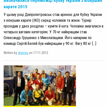
Визначилися переможці Кубку України з кіокушин
карате 2015
У цьому році Дніпропетровськ став ареною для Кубку України
з кіокушин карате (IKO) серед чоловіків та жінок. Турнір
проходив у двох розділах – куміте й ката. Чоловіки змагалися в
чотирьох вагових категоріях. У 70 кг найкращим став
Олександр Грушенко з Миколаївщини. Його напарник по
команді Сергій Белей був найкращим у 90 кг. Вагу 80 кг […]
Written by
shonsu
on 17.11.2015