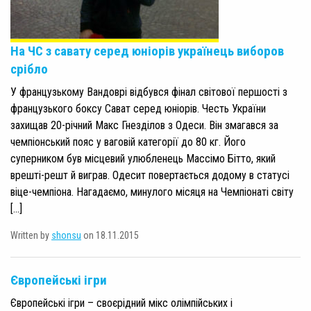
На ЧС з савату серед юніорів українець виборов
срібло
У французькому Вандоврі відбувся фінал світової першості з
французького боксу Сават серед юніорів. Честь України
захищав 20-річний Макс Гнезділов з Одеси. Він змагався за
чемпіонський пояс у ваговій категорії до 80 кг. Його
суперником був місцевий улюбленець Массімо Бітто, який
врешті-решт й виграв. Одесит повертається додому в статусі
віце-чемпіона. Нагадаємо, минулого місяця на Чемпіонаті світу
[…]
Written by
shonsu
on 18.11.2015
Європейські ігри
Європейські ігри – своєрідний мікс олімпійських і