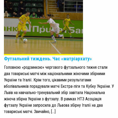
Футзальний тиждень. Час «матріархату»
Головною «родзинкою» чергового футзального тижня стали
два товариські матчі між національними жіночими збірними
України та Італії. Крім того, цікавими результатами
вболівальників порадували матчі Екстра-ліги та Кубку України. У
Львів на навчально-тренувальний збір завітала Національна
жіноча збірна України з футзалу. В рамках НТЗ Асоціація
футзалу України запросила до Львова збірну Італії на два
товариські матчі. Звичайно, […]