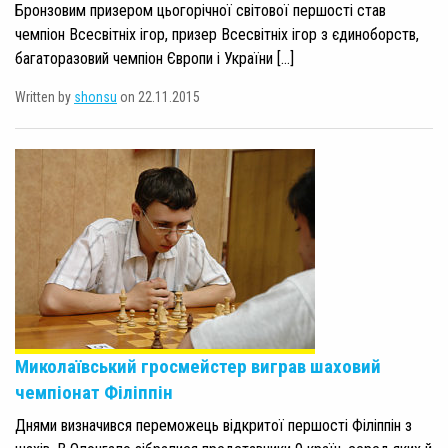
Бронзовим призером цьогорічної світової першості став
чемпіон Всесвітніх ігор, призер Всесвітніх ігор з єдиноборств,
багаторазовий чемпіон Європи і України […]
Written by
shonsu
on 22.11.2015
Миколаївський гросмейстер виграв шаховий
чемпіонат Філіппін
Днями визначився переможець відкритої першості Філіппін з