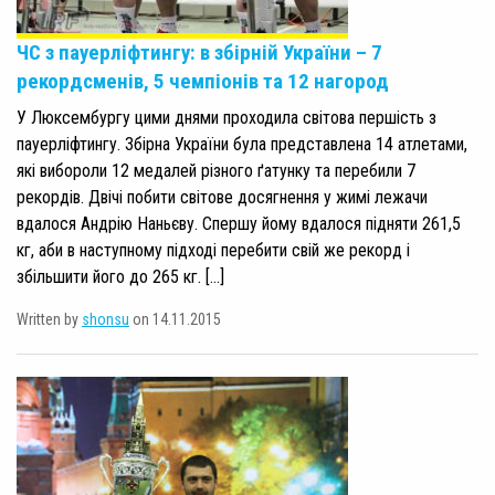
ЧС з пауерліфтингу: в збірній України – 7
рекордсменів, 5 чемпіонів та 12 нагород
У Люксембургу цими днями проходила світова першість з
пауерліфтингу. Збірна України була представлена 14 атлетами,
які вибороли 12 медалей різного ґатунку та перебили 7
рекордів. Двічі побити світове досягнення у жимі лежачи
вдалося Андрію Наньєву. Спершу йому вдалося підняти 261,5
кг, аби в наступному підході перебити свій же рекорд і
збільшити його до 265 кг. […]
Written by
shonsu
on 14.11.2015