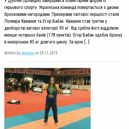
У Дубліні (Ірландія) завершився планетарний форум із
гирьового спорту. Українська команда повертається з двома
бронзовими нагородами. Призерами світової першості стали
Полміра Квіквінія та Єгор Бабак. Квіквінія став третім у
двоборстві вагової категорії 95 кг. Від срібла його відділили
менше чотирьох балів (178 пунктів). Єгор Бабак здобув бронзу
в юніорських 85 кг довгого циклу. За крок […]
Written by
shonsu
on 29.11.2015