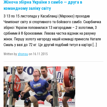
Жіноча збірна України з самбо — друга в
командному заліку світу
З 13 по 15 листопада у Касабланці (Марокко) проходив
Чемпіонат світу зі спортивного та бойового самбо. Скарбничка
збірної України поповнилася 13 нагородами – 2 золотими, 3
срібними й 8 бронзовими. Левова частка відзнак на рахунку
жінок. Першу золоту нагороду нашій команді принесла Наталя
Смаль у вазі до 72 кг. Це другий подібний титул в кар’єрі […]
Written by
shonsu
on 16.11.2015