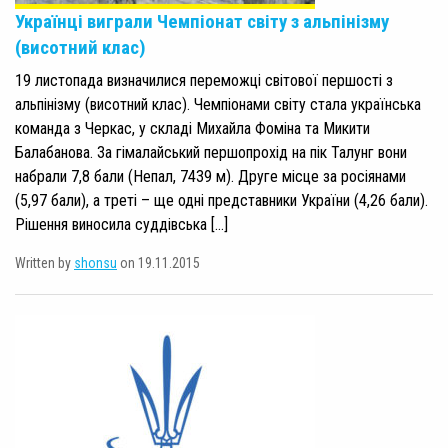
Українці виграли Чемпіонат світу з альпінізму
(висотний клас)
19 листопада визначилися переможці світової першості з
альпінізму (висотний клас). Чемпіонами світу стала українська
команда з Черкас, у складі Михайла Фоміна та Микити
Балабанова. За гімалайський першопрохід на пік Талунг вони
набрали 7,8 бали (Непал, 7439 м). Друге місце за росіянами
(5,97 бали), а треті – ще одні представники України (4,26 бали).
Рішення виносила суддівська […]
Written by
shonsu
on 19.11.2015