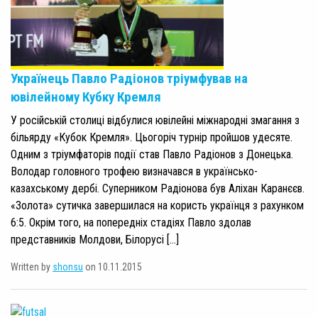
Українець Павло Радіонов тріумфував на
ювілейному Кубку Кремля
У російській столиці відбулися ювілейні міжнародні змагання з
більярду «Кубок Кремля». Цьогоріч турнір пройшов удесяте.
Одним з тріумфаторів події став Павло Радіонов з Донецька.
Володар головного трофею визначався в українсько-
казахському дербі. Суперником Радіонова був Аліхан Каранєєв.
«Золота» сутичка завершилася на користь українця з рахунком
6:5. Окрім того, на попередніх стадіях Павло здолав
представників Молдови, Білорусі […]
Written by
shonsu
on 10.11.2015