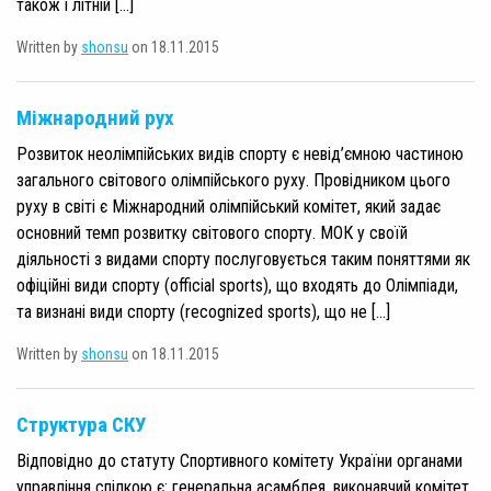
також і літній […]
Written by
shonsu
on 18.11.2015
Міжнародний рух
Розвиток неолімпійських видів спорту є невід’ємною частиною
загального світового олімпійського руху. Провідником цього
руху в світі є Міжнародний олімпійський комітет, який задає
основний темп розвитку світового спорту. МОК у своїй
діяльності з видами спорту послуговується таким поняттями як
офіційні види спорту (official sports), що входять до Олімпіади,
та визнані види спорту (recognized sports), що не […]
Written by
shonsu
on 18.11.2015
Структура СКУ
Відповідно до статуту Спортивного комітету України органами
управління спілкою є: генеральна асамблея, виконавчий комітет,