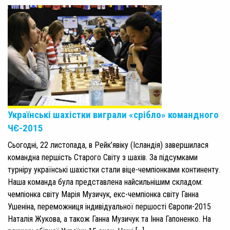
Українські шахістки виграли «срібло» командного
ЧЄ-2015
Сьогодні, 22 листопада, в Рейк’явіку (Ісландія) завершилася
командна першість Старого Світу з шахів. За підсумками
турніру українські шахістки стали віце-чемпіонками континенту.
Наша команда була представлена найсильнішим складом:
чемпіонка світу Марія Музичук, екс-чемпіонка світу Ганна
Ушеніна, переможниця індивідуальної першості Європи-2015
Наталія Жукова, а також Ганна Музичук та Інна Гапоненко. На