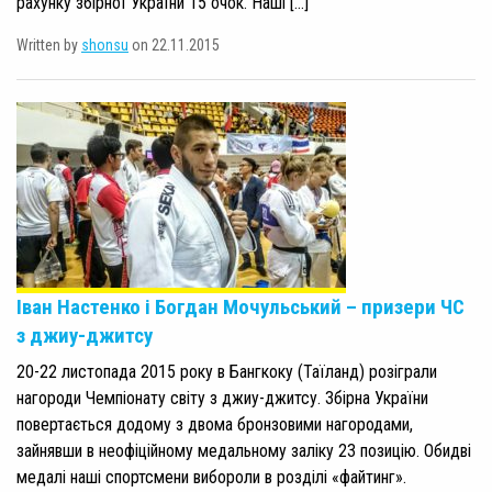
рахунку збірної України 15 очок. Наші […]
Written by
shonsu
on 22.11.2015
Іван Настенко і Богдан Мочульський – призери ЧС
з джиу-джитсу
20-22 листопада 2015 року в Бангкоку (Таїланд) розіграли
нагороди Чемпіонату світу з джиу-джитсу. Збірна України
повертається додому з двома бронзовими нагородами,
зайнявши в неофіційному медальному заліку 23 позицію. Обидві
медалі наші спортсмени вибороли в розділі «файтинг».