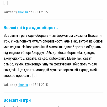
[…]
Written by
shonsu
on 18.11.2015
Всесвітні ігри єдиноборств
Всесвітні ігри з єдиноборств – за форматом схожі на Всесвітні
ігри, у компоненті мультиспортивності, але з акцентом на бойові
мистецтва. Найпопулярніші й масовіші єдиноборства об’єднали
під егідою «СпортАкорду». Айкідо, бокс, боротьба, дзюдо,
джиу-джитсу, карате, кендо, кікбоксинг, Муей-Тай, сават,
самбо, сумо, тхеквондо, ушу та фехтування збирають тисячі
глядачів. Це досить молодий мультиспортивний турнір, який
вперше провели в […]
Written by
shonsu
on 18.11.2015
Всесвітні ігри