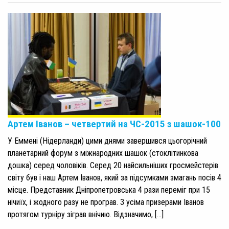
Артем Іванов – четвертий на ЧС-2015 з шашок-100
У Еммені (Нідерланди) цими днями завершився цьогорічний
планетарний форум з міжнародних шашок (стоклітинкова
дошка) серед чоловіків. Серед 20 найсильніших гросмейстерів
світу був і наш Артем Іванов, який за підсумками змагань посів 4
місце. Представник Дніпропетровська 4 рази переміг при 15
нічиїх, і жодного разу не програв. З усіма призерами Іванов
протягом турніру зіграв внічию. Відзначимо, […]