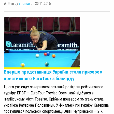
Written by
shonsu
on 30.11.2015
Вперше представниця України стала призером
престижного EuroTour з більярду
Цього уїк-енду завершився останній розіграш рейтингового
турніру EPBF — EuroTour Treviso Open, який відбувся в
італійському місті Тревізо. Срібним призером змагань стала
українка Катерина Половинчук. У фінальній грі турніру Катерина
поступилася польській спортсменці Олівії Чупринській – 2:7.