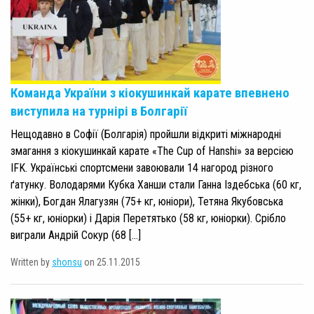
Команда України з кіокушинкай карате впевнено
виступила на турнірі в Болгарії
Нещодавно в Софії (Болгарія) пройшли відкриті міжнародні
змагання з кіокушинкай карате «The Cup of Hanshi» за версією
IFK. Українські спортсмени завоювали 14 нагород різного
ґатунку. Володарями Кубка Ханши стали Ганна Іздебська (60 кг,
жінки), Богдан Ялагузян (75+ кг, юніори), Тетяна Якубовська
(55+ кг, юніорки) і Дарія Перетятько (58 кг, юніорки). Срібло
виграли Андрій Сокур (68 […]
Written by
shonsu
on 25.11.2015