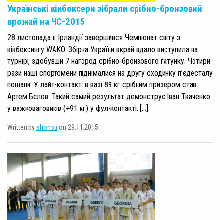
Українські кікбоксери зібрали срібно-бронзовий
врожай на ЧС-2015
28 листопада в Ірландії завершився Чемпіонат світу з
кікбоксингу WAKO. Збірна України вкрай вдало виступила на
турнірі, здобувши 7 нагород срібно-бронзового ґатунку. Чотири
рази наші спортсмени піднімалися на другу сходинку п’єдесталу
пошани. У лайт-контакті в вазі 89 кг срібним призером став
Артем Бєлов. Такий самий результат демонструє Іван Ткаченко
у важковаговиків (+91 кг) у фул-контакті. […]
Written by
shonsu
on 29.11.2015