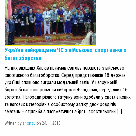
Україна найкраща на ЧС з військово-спортивного
багатоборства
На цих вихідних Харків приймав світову першість з військово-
спортивного багатоборства. Серед представників 18 держав
українці впевнено виграли медальний залік. У напруженій
боротьбі наші спортсмени вибороли 40 відзнак, серед яких 16
золотих. Нагороди різного ґатунку вони здобули у своїх вікових
та вагових категоріях в особистому заліку двох розділів
змагань – стрільба з пневматичної зброї і всестильовий […]
Written by
shonsu
on 24.11.2015