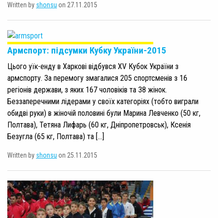
Written by
shonsu
on 27.11.2015
Армспорт: підсумки Кубку України-2015
Цього уїк-енду в Харкові відбувся XV Кубок України з
армспорту. За перемогу змагалися 205 спортсменів з 16
регіонів держави, з яких 167 чоловіків та 38 жінок.
Беззаперечними лідерами у своїх категоріях (тобто виграли
обидві руки) в жіночій половині були Марина Левченко (50 кг,
Полтава), Тетяна Лифарь (60 кг, Дніпропетровськ), Ксенія
Безугла (65 кг, Полтава) та […]
Written by
shonsu
on 25.11.2015