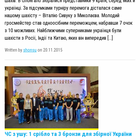
шахів. В Олонгало зібралися представники 9 країн, серед яких й
українці. За підсумками турніру перемога дісталася саме
нашому шахісту – Віталію Сивуку з Миколаєва. Молодий
гросмейстер став одноосібним переможцем, набравши 7 очок
з 10 можливих. Найближчими суперниками українця були
шахісти з Росії, Індії та Китаю, яких він випередив […]
Written by
shonsu
on 20.11.2015
ЧС з ушу: 1 срібло та 3 бронзи для збірної України