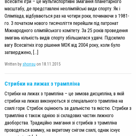
Всесвітні ігри – це мультиспортивні змагання планетарного
масштабу, де представлені неолімпійські види спорту. Як і
Олімпіада, відбуваються раз на чотири роки, починаючи з 1981-
го. З початком нового тисячоліття перейшли під патронат
Міжнародного олімпійського комітету. За 25 років проведення
змагань кількість видів спорту збільшилася удвічі. Підсилило
вагу Всесвітніх ігор рішення МОК від 2004 року, коли було
затверджено, […]
Written by
shonsu
on 18.11.2015
Стрибки на лижах з трампліна
Стрибки на лижах з трампліна – це зимова дисципліна, в якій
стрибки на лижах виконуються зі спеціального трампліна на
схилі гори. Стрибок оцінюють за дальністю та якістю. Стрибки з
трампліна є також однією зі складових частин лижного
двоборства. Традиційно змагання зі стрибків з трампліна
проводяться взимку, на вкритому снігом схилі, однак існує