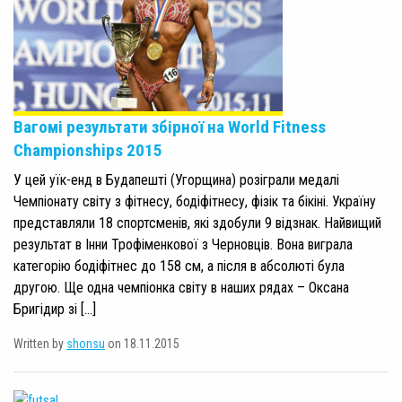
Вагомі результати збірної на World Fitness
Championships 2015
У цей уїк-енд в Будапешті (Угорщина) розіграли медалі
Чемпіонату світу з фітнесу, бодіфітнесу, фізік та бікіні. Україну
представляли 18 спортсменів, які здобули 9 відзнак. Найвищий
результат в Інни Трофіменкової з Черновців. Вона виграла
категорію бодіфітнес до 158 см, а після в абсолюті була
другою. Ще одна чемпіонка світу в наших рядах – Оксана
Бригідир зі […]
Written by
shonsu
on 18.11.2015