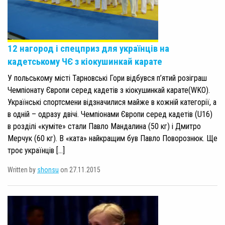
12 нагород і спецприз для українців на
кадетському ЧЄ з кіокушинкай карате
У польському місті Тарновські Гори відбувся п’ятий розіграш
Чемпіонату Європи серед кадетів з кіокушинкай карате(WKO).
Українські спортсмени відзначилися майже в кожній категорії, а
в одній – одразу двічі. Чемпіонами Європи серед кадетів (U16)
в розділі «куміте» стали Павло Мандалина (50 кг) і Дмитро
Мерчук (60 кг). В «ката» найкращим був Павло Поворознюк. Ще
троє українців […]
Written by
shonsu
on 27.11.2015