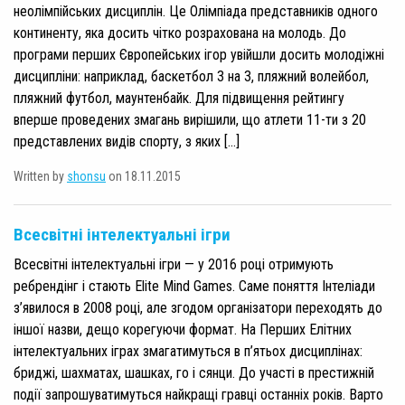
неолімпійських дисциплін. Це Олімпіада представників одного
континенту, яка досить чітко розрахована на молодь. До
програми перших Європейських ігор увійшли досить молодіжні
дисципліни: наприклад, баскетбол 3 на 3, пляжний волейбол,
пляжний футбол, маунтенбайк. Для підвищення рейтингу
вперше проведених змагань вирішили, що атлети 11-ти з 20
представлених видів спорту, з яких […]
Written by
shonsu
on 18.11.2015
Всесвітні інтелектуальні ігри
Всесвітні інтелектуальні ігри — у 2016 році отримують
ребрендінг і стають Elite Mind Games. Саме поняття Інтеліади
з’явилося в 2008 році, але згодом організатори переходять до
іншої назви, дещо корегуючи формат. На Перших Елітних
інтелектуальних іграх змагатимуться в п’ятьох дисциплінах:
бриджі, шахматах, шашках, го і сянци. До участі в престижній
події запрошуватимуться найкращі гравці останніх років. Варто