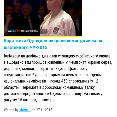
Каратисти Одещини виграли командний залік
ювілейного ЧУ-2015
Іллічівськ на декілька днів став столицею українського карате.
Нещодавно там пройшов ювілейний V Чемпіонат України серед
дорослих, молоді, юніорів та кадетів. Цього року
представництво було рекордним за весь час проведення
національних чемпіонатів – понад 450 спортсменів із 12
областей. Перемога в дорослому командному заліку
дістається представникам Одеського регіону. На їхньому
рахунку 15 нагород, з яких […]
Written by
shonsu
on 27.11.2015