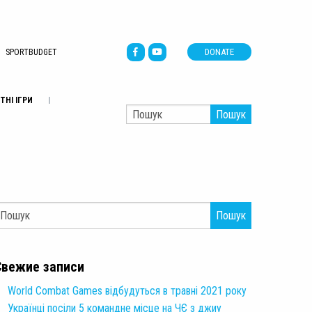
DONATE
SPORTBUDGET
ТНІ ІГРИ
Пошук
Пошук
Свежие записи
World Combat Games відбудуться в травні 2021 року
Українці посіли 5 командне місце на ЧЄ з джиу