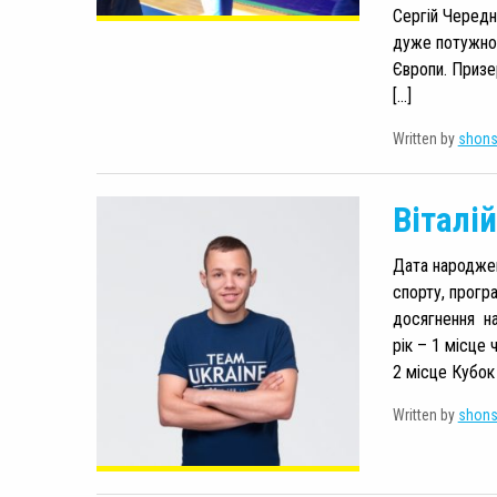
Сергій Чередн
дуже потужною
Європи. Призе
[…]
Written by
shon
Віталі
Дата народжен
спорту, програ
досягнення на
рік – 1 місце
2 місце Кубок 
Written by
shon