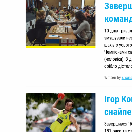
Заверш
команд
10 днів тривал
змушували нер
шахів з усього
Чемпіонами сві
(чоловіки). З
срібло дістало
Written by
shon
Ігор К
снайпе
Завершився ЧЄ
181 очко та с