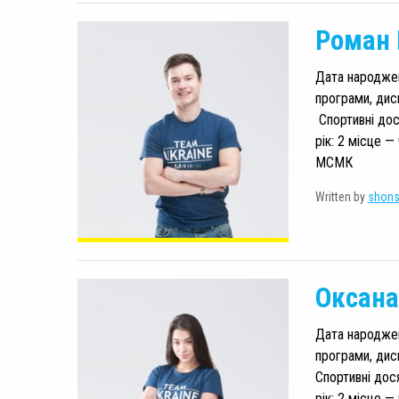
Роман 
Дата народженн
програми, дис
Спортивні дос
рік: 2 місце —
МСМК
Written by
shon
Оксана
Дата народженн
програми, дис
Спортивні дос
рік: 2 місце —