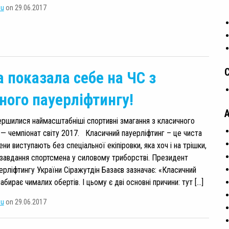
su
on 29.06.2017
а показала себе на ЧС з
ного пауерліфтингу!
ершилися наймасштабніші спортивні змагання з класичного
 — чемпіонат світу 2017. Класичний пауерліфтинг – це чиста
ни виступають без спеціальної екіпіровки, яка хоч і на трішки,
завдання спортсмена у силовому триборстві. Президент
ерліфтингу України Сіражутдін Базаєв зазначає: «Класичний
абирає чималих обертів. І цьому є дві основні причини: тут […]
su
on 29.06.2017