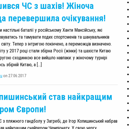
ився ЧС з шахів! Жіноча
а перевершила очікування!
и настільні баталії у російському Ханти Мансійську, які
вуватись та тамувати подих спортсменів та шанувальників
 світу. Тепер з інтригою покінчено, а переможців визначено.
ту у 2017 році стали збірна Росії (жінки) та шахісти Китаю
 другою сходинкою все вийшло навпаки: у жіночому турнірі
сь збірній Китаю, а […]
su
on 27.06.2017
опишинський став найкращим
ром Європи!
 з пляжного гандболу у Загребі, де Ігор Копишинський набрав
тав найкращим снайпером Чемпіонату. У свою чергу