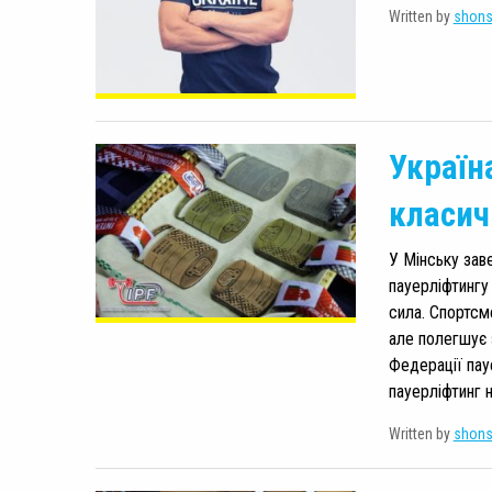
Written by
shon
Україн
класич
У Мінську зав
пауерліфтингу
сила. Спортсме
але полегшує 
Федерації пау
пауерліфтинг н
Written by
shon