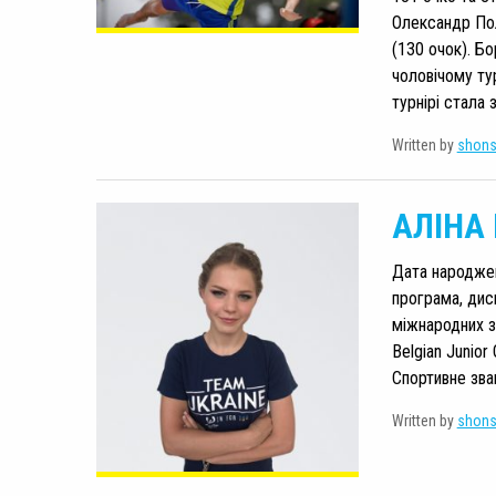
Олександр Пол
(130 очок). Б
чоловічому ту
турнірі стала з
Written by
shon
АЛІНА
Дата народженн
програма, дис
міжнародних з
Belgian Junior
Спортивне зва
Written by
shon