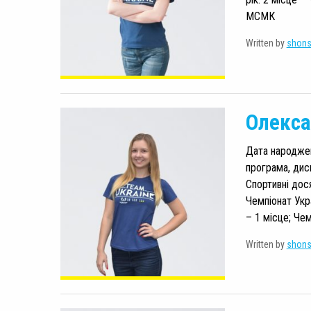
МСМК
Written by
shon
Олекса
Дата народженн
програма, дис
Спортивні дос
Чемпіонат Укр
– 1 місце; Чем
Written by
shon