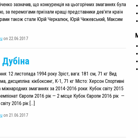
іченко зазначив, що конкуренція на цьогорічних змаганнях була
, за перемогами приїхали кращі представники дев’яти країн
рами також стали Юрій Черкалюк, Юрій Чижевський, Максим
su
on 22.06.2017
й Дубіна
ня: 12 листопада 1994 року Зріст, вага: 181 см, 71 кг Вид
ма, дисципліна: кікбоксинг, К-1, 71 кг Місто: Херсон Спортивні
 міжнародних змаганнях за 2014-2016 роки: Кубок світу 2015
 чемпіонат Європи 2016 рік — 2 місце Кубок Європи 2016 рік —
світу 2016 рік […]
su
on 21.06.2017