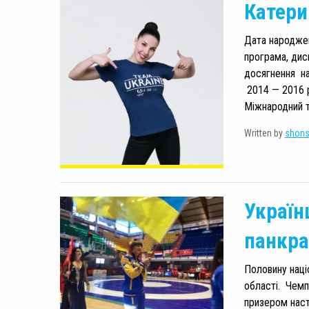
Катери
Дата народженн
програма, дисц
досягнення на
2014 — 2016 р
Міжнародний ту
Written by
shon
Україн
панкра
Половину наці
області. Чемп
призером наст