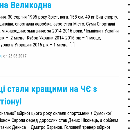
на Великодна
я: 30 серпня 1995 року Зріст, вага: 158 см, 49 кг Вид спорту,
ипліна: спортивна аеробіка, аеро степ Місто: Суми Спортивні
 міжнародних змаганнях за 2014-2016 роки: Чемпіонат України
ік – 2 місце; Кубок України 2014-2016 рік – 1 місце;
рнір в Угорщині 2016 рік – 1 місце; […]
su
on 26.06.2017
ці стали кращими на ЧЄ з
тіону!
ональної збірної цього року склали спортсмени з Сумської
іоном Європи серед дорослих став Денис Ніконець, а срібним
авник Дениса – Дмитро Баранов. Головний тренер збірної