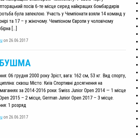
торацький посів 6-те місце серед найкращих бомбардирів
оротьба була запеклою. Участь у Чемпіонати взяли 14 команд у
рнірі та 17 – у жіночому. Чемпіоном Європи у чоловічому
бірна […]
su
on 26.06.2017
 БУШМА
я: 06 грудня 2000 року Зріст, вага: 162 см, 53 кг. Вид спорту,
ципліна: сквош Місто: Київ Спортивні досягнення на
маганнях за 2014-2016 роки: Swiss Junior Open 2014 — 1 місце
 Open 2015 – 2 місце, German Junior Open 2017 – 3 місце.
ння: 1 розряд
su
on 26.06.2017