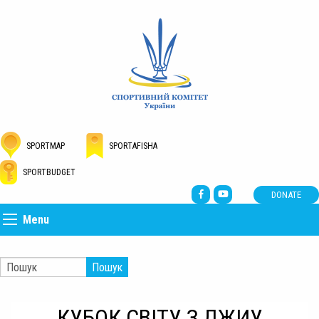
SPORTMAP
SPORTAFISHA
SPORTBUDGET
DONATE
Menu
Пошук
КУБОК СВІТУ З ДЖИУ