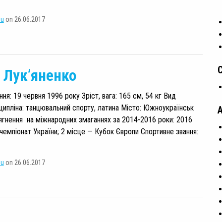
su
on 26.06.2017
 Лук’яненко
я: 19 червня 1996 року Зріст, вага: 165 см, 54 кг Вид
ципліна: танцювальний спорту, латина Місто: Южноукраїнськ
ягнення на міжнародних змаганнях за 2014-2016 роки: 2016
 чемпіонат України; 2 місце — Кубок Європи Спортивне звання:
su
on 26.06.2017