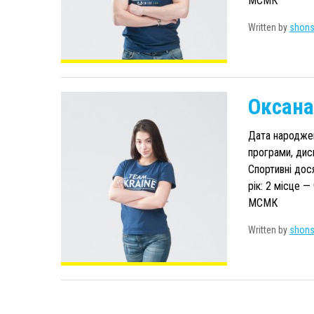
МСМК
Written by
shon
Оксана
Дата народженн
програми, дис
Спортивні дос
рік: 2 місце —
МСМК
Written by
shon