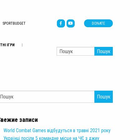
DONATE
SPORTBUDGET
ТНІ ІГРИ
Пошук
Пошук
Свежие записи
World Combat Games відбудуться в травні 2021 року
Українці посіли 5 командне місце на ЧЄ з джиу