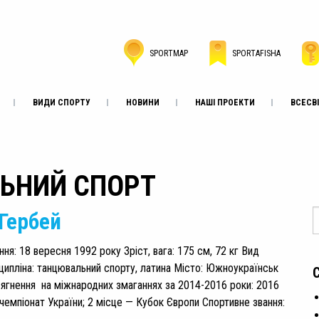
SPORTMAP
SPORTAFISHA
ВИДИ СПОРТУ
НОВИНИ
НАШІ ПРОЕКТИ
ВСЕСВІ
ЛЬНИЙ СПОРТ
Гербей
я: 18 вересня 1992 року Зріст, вага: 175 см, 72 кг Вид
ципліна: танцювальний спорту, латина Місто: Южноукраїнськ
ягнення на міжнародних змаганнях за 2014-2016 роки: 2016
 чемпіонат України; 2 місце — Кубок Європи Спортивне звання: