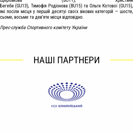
Щербакова (BU11), Христини
Бегеби (GU13), Тимофія Родіонова (BU15) та Ольги Котової (GU15),
які посіли місця у першій десятуі своїх вікових категорій — шосте,
сьоме, восьме та дев’яте місця відповідно.
Прес-служба Спортивного комітету України
НАШІ ПАРТНЕРИ