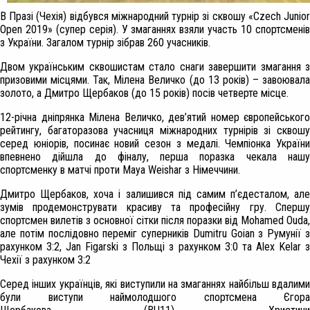
В Празі (Чехія) відбувся міжнародний турнір зі сквошу «Czech Junior
Open 2019» (супер серія). У змаганнях взяли участь 10 спортсменів
з України. Загалом турнір зібрав 260 учасників.
Двом українським сквошистам стало снаги завершити змагання з
призовими місцями. Так, Мілена Величко (до 13 років) – завоювала
золото, а Дмитро Щербаков (до 15 років) посів четверте місце.
12-річна дніпрянка Мілена Величко, дев’ятий номер європейського
рейтингу, багаторазова учасниця міжнародних турнірів зі сквошу
серед юніорів, посинає новий сезон з медалі. Чемпіонка України
впевнено дійшла до фіналу, перша поразка чекала нашу
спортсменку в матчі проти Maya Weishar з Німеччини.
Дмитро Щербаков, хоча і залишився під самим п’єдесталом, але
зумів продемонструвати красиву та професійну гру. Спершу
спортсмен вилетів з основної сітки після поразки від Mohamed Ouda,
але потім послідовно переміг суперників Dumitru Goian з Румунії з
рахунком 3:2, Jan Figarski з Польщі з рахунком 3:0 та Alex Kelar з
Чехії з рахунком 3:2
Серед інших українців, які виступили на змаганнях найбільш вдалими
були виступи наймолодшого спортсмена Єгора