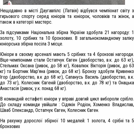
Нещодавно в місті Даугавпілс (Латвія) відбувся чемпіонат світу з
гирьового спорту серед юніорів та юніорок, чоловіків та жінок, а
також в категорії мастерс.
За підсумками Національна збірна України здобула 21 нагороду: 1
золоту, 10 срібних та 10 бронзових. В загальнокомандному заліку
юніорська збірна посіла 3 місце.
Юніори в своєму арсеналі мають 5 срібних та 4 бронзові нагороди.
Віце-чемпіонами стали Остапчук Євген (двоборство, в.к. до 63 кг),
Стельмах Оксана (ривок, до 58 кг), Ковалюк Вікторія (ривок, до 63
кг) та Бортник Мар’яна (ривок, до 68 кг). Бронзу здобули Кривенко
Ігор (двоборство, в.к до 68 кг), Сапанусь Василь (двоборство, в.к.
до 73 кг), Колесник Євгеній (двоборство, в.к. до 78 кг) та Онацька
Анастасія (ривок, у.к. понад 68 кг).
В командній естафеті юніори у вправі довгий цикл вибороли срібло.
До складу команди увійшли : Сідякін Родіон, Хоменко Владислав,
Шваб Олександр, Остапчук Євген, Колесник Євген.
На рахунку дорослої збірної 10 медалей: 1 золота, 4 срібні та 5
бронзових