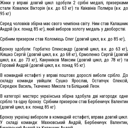
Жінки у вправі довгий цикл здобули 2 срібні медалі, призерками
стали Ковалюк Вікторія (в.к. до 63 кг) та Квіквініа Полміра (в.к. до
95 кг)
Серед чоловіків збірна має свого чемпіона світу. Ним став Калашник
Андрій (в.к. понад 85 кг), який виборов золоту медаль у двоборстві.
Срібним призером став Коломієць Олег (довгий цикл, в.к. до 85 кг),
Бронзу здобули: Горбатко Олександр (довгий цикл, в.к. до 63 кг),
Кіяшко Сергій (довгий цикл, в.к. до 68 кг), Єрмоленко Сергій (довгий
цикл, в.к. до 73 кг), Канунніков Максим (довгий цикл, до 78 кг) та
Горовий Андрій (довгий цикл, в.к. понад 95 кг).
В командній естафеті у вправі поштовх дорослі виболи срібло. До
складу команди увійшли: Сушко Ярослав, Остапчук Олексій,
Середюк Василь, Ткаченко Микола та Біліцький Леон.
В категорії мастерс українська збірна здобула дві нагороди: одне
срібло та одну бронзу. Срібним призером став Бербеничук Валентин
(довгий цикл, в.к. понад 85 кг).
Бронзу українці вибороли в командній естафеті, вправа довгий цикл.
У складі команди: Махновський Андрій, Бербеничук Валентин,
Бичківський Андрій та Калашник Андрій.