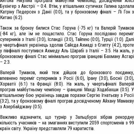
Антона Нікуліна програла майбутній чемпіонці, досвідченій Алісі
Бухінгер з Австрії – 0:4. Втім, у втішальних сутичках Галина здолала
Катріну Педерсен з Данії (0:0), та у бронзовому фіналі – Лі Гон з
Китаю (6:2).
Також за бронзу билися Стас Горуна (-75 кг) та Валерій Тумаков
(-84 кг), але їм не пощастило. Стас Горуна послідовно переміг
суперників з Італії (3:0), Ісландії (3:0), Тайпею (0:0), Турції (1:0). Далі
у чвертьфіналі українець здолав Сайєда Ахмаді з Єгипту (4:2), проте
у півфіналі поступився Ахмеду Аль Шарабі з Італії – 3:5. На жаль, у
бронзовому фіналі Стас мінімально програв іранцеві Бахману Асгарі
– 2:3.
Валерій Тумаков, який теж дійшов до бронзового поєдинку,
впевнено переміг суперників з Росії (6:0), Ірану (3:0), Боснії (3:0),
Хорватії (6:1) та Франції (8:0). На жаль, у чвертьфіналі Валерій
програв майбутньому чемпіону – іранцеві Махді Ходабахши (0:5). У
втішальному бою українець завдав поразки Сергію Ігнатьєву з Росії
(3:2), та у бронзовому фіналі програв досвідченому Айхану Мамаєву
з Азербайджану (0:5).
Важливо відзначити, що турнір у Зальцбурзі зібрав рекордну
кількість учасників – на змаганнях виступили 2059 спортсменів з 99
країн світу. Україну представляли 79 каратистів.