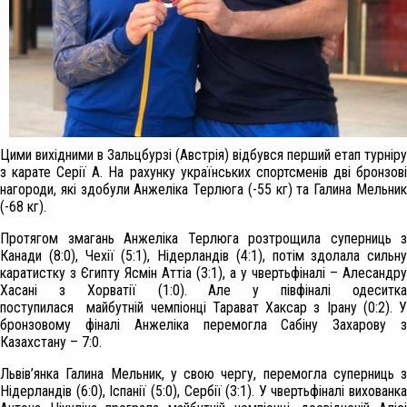
Цими вихідними в Зальцбурзі (Австрія) відбувся перший етап турніру
з карате Серії А. На рахунку українських спортсменів дві бронзові
нагороди, які здобули Анжеліка Терлюга (-55 кг) та Галина Мельник
(-68 кг).
Протягом змагань Анжеліка Терлюга розтрощила суперниць з
Канади (8:0), Чехії (5:1), Нідерландів (4:1), потім здолала сильну
каратистку з Єгипту Ясмін Аттіа (3:1), а у чвертьфіналі – Алесандру
Хасані з Хорватії (1:0). Але у півфіналі одеситка
поступилася майбутній чемпіонці Тарават Хаксар з Ірану (0:2). У
бронзовому фіналі Анжеліка перемогла Сабіну Захарову з
Казахстану – 7:0.
Львів’янка Галина Мельник, у свою чергу, перемогла суперниць з
Нідерландів (6:0), Іспанії (5:0), Сербії (3:1). У чвертьфіналі вихованка