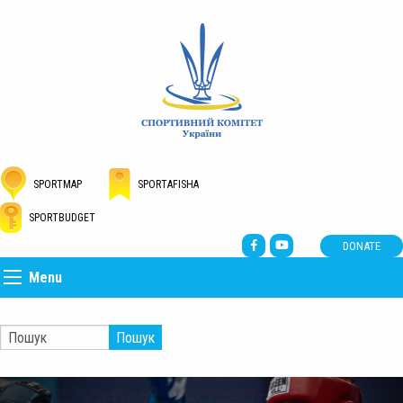
SPORTMAP
SPORTAFISHA
SPORTBUDGET
DONATE
Menu
Пошук