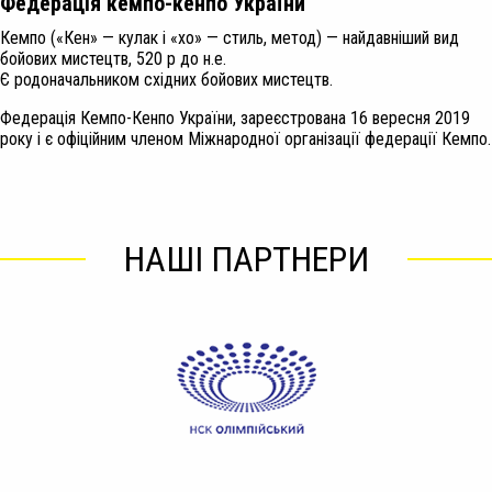
Федерація кемпо-кенпо України
Кемпо («Кен» — кулак і «хо» — стиль, метод) — найдавніший вид
бойових мистецтв, 520 р до н.е.
Є родоначальником східних бойових мистецтв.
Федерація Кемпо-Кенпо України, зареєстрована 16 вересня 2019
року і є офіційним членом Міжнародної організації федерації Кемпо.
НАШІ ПАРТНЕРИ