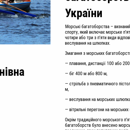
України
Морські багатоборства – визнаний 
спорту, який включає морське п’я
чотири або три з п’яти види відпов
веслування на шлюпках.
Змагання з морських багатоборст
— плавання, дистанції 100 або 200
нівна
— біг 400 м або 800 м,
— стрільба з пневматичного пістол
м,
— веслування на морських шлюпках
— вітрильні перегони на морських
Окрім традиційного морського п’я
багатоборств було внесено морськ