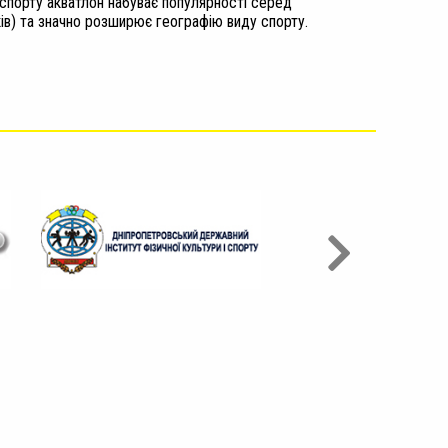
спорту акватлон набуває популярності серед
ків) та значно розширює географію виду спорту.