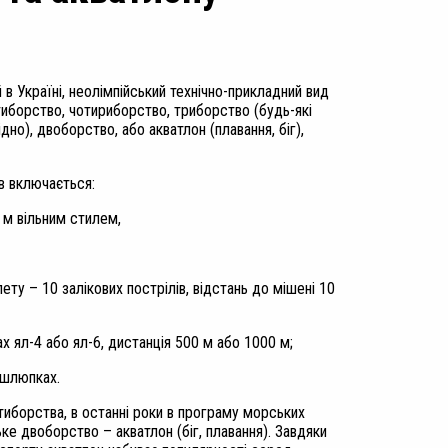
в Україні, неолімпійський технічно-прикладний вид
тиборство, чотириборство, триборство (будь-які
ідно), двоборство, або акватлон (плавання, біг),
в включається:
 м вільним стилем,
ету – 10 залікових пострілів, відстань до мішені 10
 ял-4 або ял-6, дистанція 500 м або 1000 м;
 шлюпках.
тиборства, в останні роки в програму морських
е двоборство – акватлон (біг, плавання). Завдяки