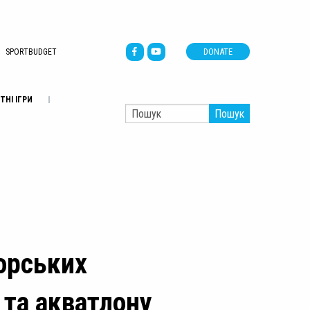
DONATE
SPORTBUDGET
ТНІ ІГРИ
Пошук
орських
 та акватлону