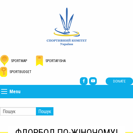
SPORTMAP
SPORTAFISHA
SPORTBUDGET
DONATE
Menu
Пошук
ФЛОРБОЛ ПО-ЖІНОЧОМУ!