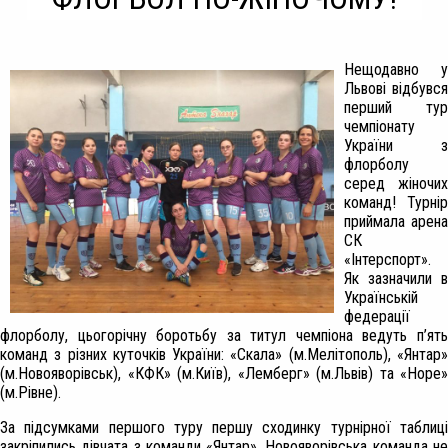
Нещодавно у
Львові відбувся
перший тур
чемпіонату
України з
флорболу
серед жіночих
команд! Турнір
приймала арена
СК
«Інтерспорт».
Як зазначили в
Українській
федерації
флорболу, цьогорічну боротьбу за титул чемпіона ведуть п’ять
команд з різних куточків України: «Скала» (м.Мелітополь), «Янтар»
(м.Новояворівськ), «КФК» (м.Київ), «Лемберг» (м.Львів) та «Hope»
(м.Рівне).
За підсумками першого туру першу сходинку турнірної таблиці
закріпились дівчата з команди «Янтар». Новояворівська команда не