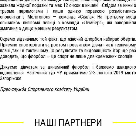
зазнала жодної поразки та має 12 очкок в кишені . Слідом за ними з
трьома перемогами і лише однією поразкою розмістились
опонентки з Мелітополя — команда «Скала». На третьому місці
опинились львівські левиці з команди «Лемберг», які завершили
змагання з дещо меншим результатом.
Окремо відзначимо той факт, що жіночий флорбол набирає обертів.
Приємно спостерігати за ростом і розвитком дівчат як в технічному
плані ,так і в тактичному. Їх результати та видовищність ігор ще раз
доводять, що флорбол — це спорт не лише для кремезних хлопців.
Дякуємо дівчатам за динамічний флорбол і бажаємо швидкого
відновлення. Наступний тур ЧУ прийматиме 2-3 лютого 2019 місто
Запоріжжя.
Прес-служба Спортивного комітету України
НАШІ ПАРТНЕРИ