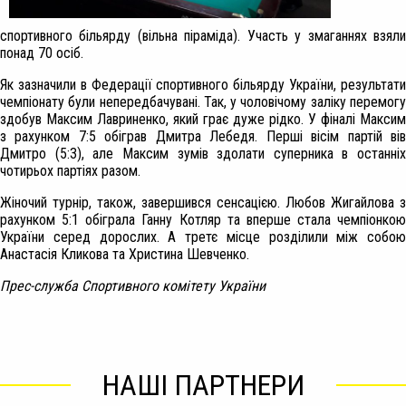
спортивного більярду (вільна піраміда). Участь у змаганнях взяли
понад 70 осіб.
Як зазначили в Федерації спортивного більярду України, результати
чемпіонату були непередбачувані. Так, у чоловічому заліку перемогу
здобув Максим Лавриненко, який грає дуже рідко. У фіналі Максим
з рахунком 7:5 обіграв Дмитра Лебедя. Перші вісім партій вів
Дмитро (5:3), але Максим зумів здолати суперника в останніх
чотирьох партіях разом.
Жіночий турнір, також, завершився сенсацією. Любов Жигайлова з
рахунком 5:1 обіграла Ганну Котляр та вперше стала чемпіонкою
України серед дорослих. А третє місце розділили між собою
Анастасія Кликова та Христина Шевченко.
Прес-служба Спортивного комітету України
НАШІ ПАРТНЕРИ