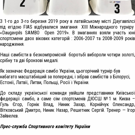
З 1-го до 3-го березня 2019 року в латвійському місті Даугавпілсі
під егідою FIAS відбувалися змагання XIIІ Міжнародного турніру
«Daugavpils SAMBO Open 2019». В змаганнях взяли участь юні
спортсмени двох вікових категорій : 2006-2007 та 2008-2009 років
народження.
Наші самбісти в безкомпромісній боротьбі вибороли чотири золоті,
срібну та дві бронзові медалі.
Як зазначає Федерація самбо України, цьогорічний турнір був
набагато масштабніший за попередні, і зібрав самбістів з Білорусі,
Естонії, Латвії, Литви, Польщі, Росії і України.
До складу української команди увійшли представники Київської
федерації самбо, а саме сім спортсменів ДЮСШ №1 м. Києва –
Гуль Єгор, Горнік Влад, Ниник Захар, Корнійчук Олександр,
Вітковський Дмитро, Ниник Назар, Решетник Сергій. Тренер — Ігор
Зайвелєв.
Прес-служба Спортивного комітету України