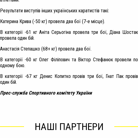
Результати виступів інших українських каратистів такі:
Катерина Крива (-50 кг) провела два бої (7-е місце).
В категорії -61 кг Аніта Серьогіна провела три бої, Діана Шостак
провела один бій.
Анастасія Степашко (68+ кг) провела два бої.
В категорії -60 кг Олег Філіпович та Віктор Стефанюк провели по
одному бою.
В категорії -67 кг Денис Копитко провів три бої, Гнат Пак провів
один бій.
Прес-служба Спортивного комітету України
НАШІ ПАРТНЕРИ