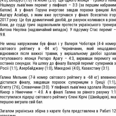
(4:0), Білорусі (1:0) та Японії (2:0). Ще одного японця – грізного Кена
Нішімуру львів’янин переміг у півфіналі – 3:3 (за першим набраним
балом). А у фіналі Горуна вчергове завдав поразки іранцеві Алі
Ашгару Асіабарі, з яким вже зустрічався у фіналі Всесвітніх ігор
2017 року. Це був драматичний двобій, де рахунок коливався в різні
боки, де судді тричі задовольнили протести українського тренера
Антона Нікуліна (надзвичайний випадок). У підсумку Стас переміг –
9:8.
Не менш напруженим був фінал і у Валерія Чоботаря (4-й номер
світового рейтингу в -84 кг). Чернівчанин, який нещодавно
відновився після важкої травми, у вирішальному двобої здолав
титулованого японця Рютаро Арагу – 4:3, вирвавши перемогу на
останніх секундах. На шляху до фіналу Валерій переміг суперників з
Росії (1:1), Азербайджану (1:0), Македонії (4:0), Казахстану (3:1).
Галина Мельник (7-й номер світового рейтингу в -68 кг) впевнено
дісталася фіналу, завдавши поразок суперницям з Греції (1:1),
Єгипту (7:6), Словаччини (3:0). У півфіналі львів’янка здолала Йоханну
Кнеєр з Німеччини – 4:0. А в фіналі Галина за рівного рахунку 1:1
поступилася лідерці світового рейтингу Єлені Кірічі (Швейцарія), яка
першою виграла свій бал.
Загалом українська збірна з карате була представлена в Рабаті 12
атлетами.