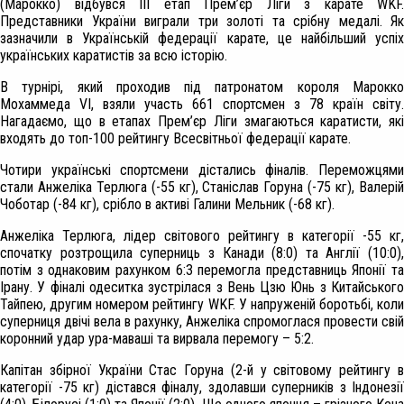
(Марокко) відбувся ІІІ етап Прем’єр Ліги з карате WKF.
Представники України виграли три золоті та срібну медалі. Як
зазначили в Українській федерації карате, це найбільший успіх
українських каратистів за всю історію.
В турнірі, який проходив під патронатом короля Марокко
Мохаммеда VI, взяли участь 661 спортсмен з 78 країн світу.
Нагадаємо, що в етапах Прем’єр Ліги змагаються каратисти, які
входять до топ-100 рейтингу Всесвітньої федерації карате.
Чотири українські спортсмени дістались фіналів. Переможцями
стали Анжеліка Терлюга (-55 кг), Станіслав Горуна (-75 кг), Валерій
Чоботар (-84 кг), срібло в активі Галини Мельник (-68 кг).
Анжеліка Терлюга, лідер світового рейтингу в категорії -55 кг,
спочатку розтрощила суперниць з Канади (8:0) та Англії (10:0),
потім з однаковим рахунком 6:3 перемогла представниць Японії та
Ірану. У фіналі одеситка зустрілася з Вень Цзю Юнь з Китайського
Тайпею, другим номером рейтингу WKF. У напруженій боротьбі, коли
суперниця двічі вела в рахунку, Анжеліка спромоглася провести свій
коронний удар ура-маваші та вирвала перемогу – 5:2.
Капітан збірної України Стас Горуна (2-й у світовому рейтингу в
категорії -75 кг) дістався фіналу, здолавши суперників з Індонезії