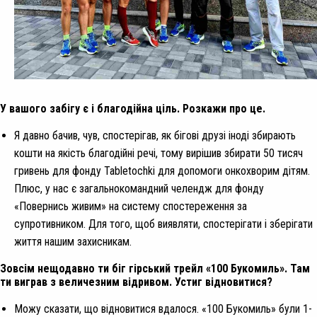
У вашого забігу є і благодійна ціль. Розкажи про це.
Я давно бачив, чув, спостерігав, як бігові друзі іноді збирають
кошти на якість благодійні речі, тому вирішив збирати 50 тисяч
гривень для фонду Tabletochki для допомоги онкохворим дітям.
Плюс, у нас є загальнокомандний челендж для фонду
«Повернись живим» на систему спостереження за
супротивником. Для того, щоб виявляти, спостерігати і зберігати
життя нашим захисникам.
Зовсім нещодавно ти біг гірський трейл «100 Букомиль». Там
ти виграв з величезним відривом. Устиг відновитися?
Можу сказати, що відновитися вдалося. «100 Букомиль» були 1-