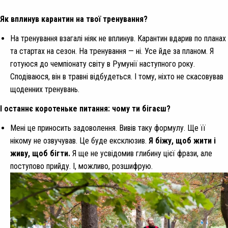
Як вплинув карантин на твої тренування?
На тренування взагалі ніяк не вплинув. Карантин вдарив по планах
та стартах на сезон. На тренування — ні. Усе йде за планом. Я
готуюся до чемпіонату світу в Румунії наступного року.
Сподіваюся, він в травні відбудеться. І тому, ніхто не скасовував
щоденних тренувань.
І останнє коротеньке питання: чому ти бігаєш?
Мені це приносить задоволення. Вивів таку формулу. Ще її
нікому не озвучував. Це буде ексклюзив.
Я біжу, щоб жити і
живу, щоб бігти.
Я ще не усвідомив глибину цієї фрази, але
поступово прийду. І, можливо, розшифрую.