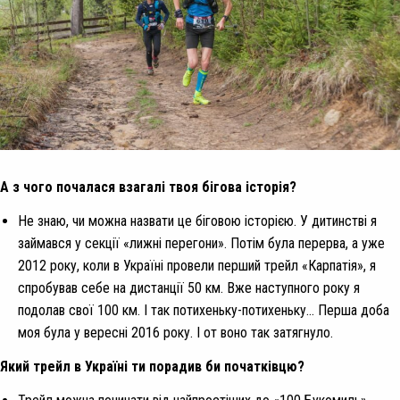
А з чого почалася взагалі твоя бігова історія?
Не знаю, чи можна назвати це біговою історією. У дитинстві я
займався у секції «лижні перегони». Потім була перерва, а уже
2012 року, коли в Україні провели перший трейл «Карпатія», я
спробував себе на дистанції 50 км. Вже наступного року я
подолав свої 100 км. І так потихеньку-потихеньку… Перша доба
моя була у вересні 2016 року. І от воно так затягнуло.
Який трейл в Україні ти порадив би початківцю?