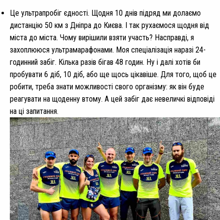
Це ультрапробіг єдності. Щодня 10 днів підряд ми долаємо
дистанцію 50 км з Дніпра до Києва. І так рухаємося щодня від
міста до міста. Чому вирішили взяти участь? Насправді, я
захоплююся ультрамарафонами. Моя спеціалізація наразі 24-
годинний забіг. Кілька разів бігав 48 годин. Ну і далі хотів би
пробувати 6 діб, 10 діб, або ще щось цікавіше. Для того, щоб це
робити, треба знати можливості свого організму: як він буде
реагувати на щоденну втому. А цей забіг дає невеличкі відповіді
на ці запитання.