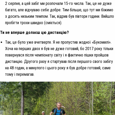
2 серпня, а цей забіг ми розпочали 15-го числа. Так, це не дуже
багато, але відчуваю себе добре. Тим більше, що тут ми біжимо
з досить низьким темпом. Так, відрив був півтори години. Вийшло
пробігти трохи швидко (сміється).
Ти не вперше долаєш цю дистанцію?
Так, це було уже вчетверте. Я не пропустив жодної «Букомилі».
Хоча на перших двох я був не дуже готовий, бо 2017 року тільки
повернувся після чемпіонату світу і я фактично пішки пройшов
дистанцію. Другого разу я стартував після першого свого забігу
на 48 годин, а минулого і цього року я був добре готовий, саме
тому і перемагав.