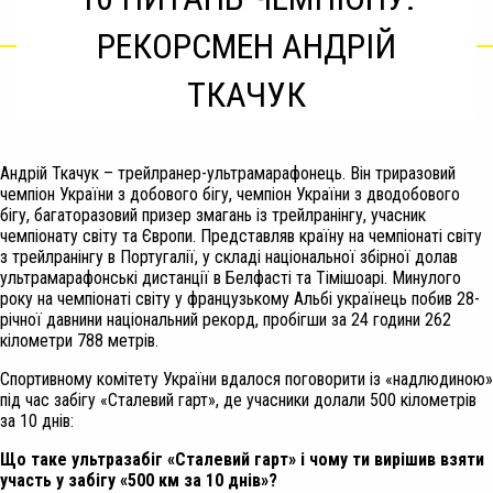
РЕКОРСМЕН АНДРІЙ
ТКАЧУК
Андрій Ткачук – трейлранер-ультрамарафонець. Він триразовий
чемпіон України з добового бігу, чемпіон України з дводобового
бігу, багаторазовий призер змагань із трейлранінгу, учасник
чемпіонату світу та Європи. Представляв країну на чемпіонаті світу
з трейлранінгу в Португалії, у складі національної збірної долав
ультрамарафонські дистанції в Белфасті та Тімішоарі. Минулого
року на чемпіонаті світу у французькому Альбі українець побив 28-
річної давнини національний рекорд, пробігши за 24 години 262
кілометри 788 метрів.
Спортивному комітету України вдалося поговорити із «надлюдиною»
під час забігу «Сталевий гарт», де учасники долали 500 кілометрів
за 10 днів:
Що таке ультразабіг «Сталевий гарт» і чому ти вирішив взяти
участь у забігу «500 км за 10 днів»?