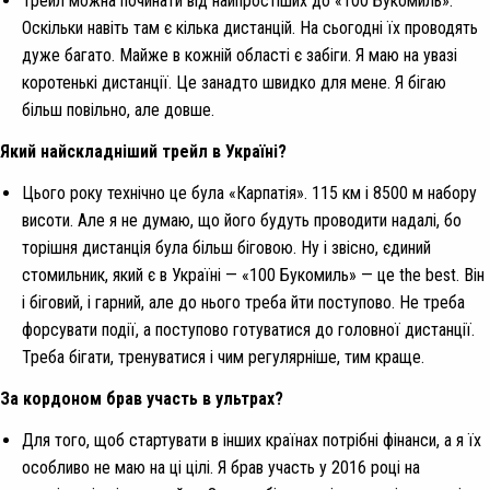
Трейл можна починати від найпростіших до «100 Букомиль».
Оскільки навіть там є кілька дистанцій. На сьогодні їх проводять
дуже багато. Майже в кожній області є забіги. Я маю на увазі
коротенькі дистанції. Це занадто швидко для мене. Я бігаю
більш повільно, але довше.
Який найскладніший трейл в Україні?
Цього року технічно це була «Карпатія». 115 км і 8500 м набору
висоти. Але я не думаю, що його будуть проводити надалі, бо
торішня дистанція була більш біговою. Ну і звісно, єдиний
стомильник, який є в Україні — «100 Букомиль» — це the best. Він
і біговий, і гарний, але до нього треба йти поступово. Не треба
форсувати події, а поступово готуватися до головної дистанції.
Треба бігати, тренуватися і чим регулярніше, тим краще.
За кордоном брав участь в ультрах?
Для того, щоб стартувати в інших країнах потрібні фінанси, а я їх
особливо не маю на ці цілі. Я брав участь у 2016 році на