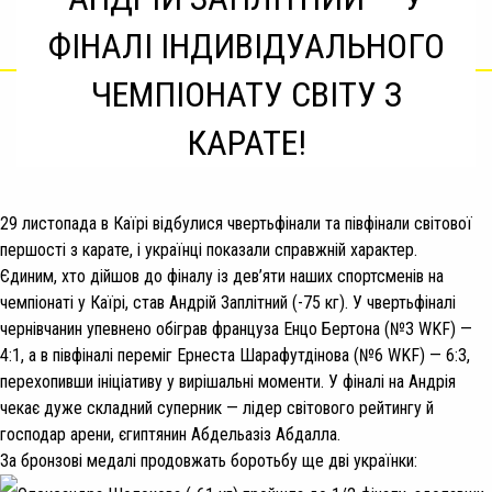
ФІНАЛІ ІНДИВІДУАЛЬНОГО
ЧЕМПІОНАТУ СВІТУ З
КАРАТЕ!
29 листопада в Каїрі відбулися чвертьфінали та півфінали світової
першості з карате, і українці показали справжній характер.
Єдиним, хто дійшов до фіналу із дев’яти наших спортсменів на
чемпіонаті у Каїрі, став Андрій Заплітний (-75 кг). У чвертьфіналі
чернівчанин упевнено обіграв француза Енцо Бертона (№3 WKF) —
4:1, а в півфіналі переміг Ернеста Шарафутдінова (№6 WKF) — 6:3,
перехопивши ініціативу у вирішальні моменти. У фіналі на Андрія
чекає дуже складний суперник — лідер світового рейтингу й
господар арени, єгиптянин Абдельазіз Абдалла.
За бронзові медалі продовжать боротьбу ще дві українки: