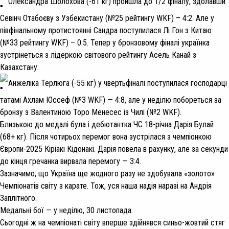
Олександра Шолохова (-61 кг) пройшла до 1/2 фіналу, здолавши
Севінч Отабоєву з Узбекистану (№25 рейтингу WKF) – 4:2. Але у
півфінальному протистоянні Сандра поступилася Лі Гон з Китаю
(№33 рейтингу WKF) – 0:5. Тепер у бронзовому фіналі українка
зустрінеться з лідеркою світового рейтингу Асель Канай з
Казахстану.
Анжеліка Терлюга (-55 кг) у чвертьфіналі поступилася господарці
татамі Ахлам Юссеф (№3 WKF) — 4:8, але у неділю побореться за
бронзу з Валентиною Торо Менесес із Чилі (№2 WKF).
Близькою до медалі була і дебютантка ЧС 18-річна Дарія Булай
(68+ кг). Після чотирьох перемог вона зустрілася з чемпіонкою
Європи-2025 Кіріакі Кідонакі. Дарія повела в рахунку, але за секунди
до кінця гречанка вирвала перемогу — 3:4.
Зазначимо, що Україна ще жодного разу не здобувала «золото»
Чемпіонатів світу з карате. Тож, уся наша надія наразі на Андрія
Заплітного.
Медальні бої — у неділю, 30 листопада.
Сьогодні ж на чемпіонаті світу вперше здійнявся синьо-жовтий стяг