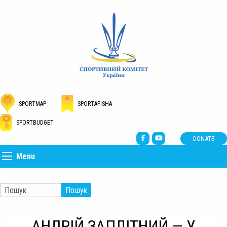
SPORTMAP
SPORTAFISHA
SPORTBUDGET
DONATE
Menu
Пошук
АНДРІЙ ЗАПЛІТНИЙ — У