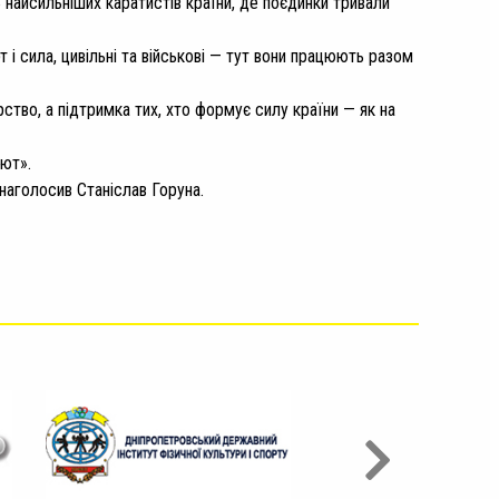
8 найсильніших каратистів країни, де поєдинки тривали
 і сила, цивільні та військові — тут вони працюють разом
ство, а підтримка тих, хто формує силу країни — як на
лют».
 наголосив Станіслав Горуна.