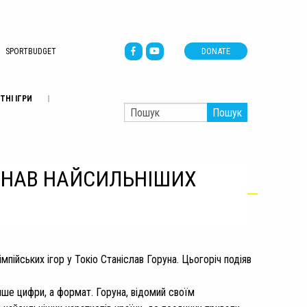
DONATE
SPORTBUDGET
ТНІ ІГРИ
Пошук
’ЄДНАВ НАЙСИЛЬНІШИХ
мпійських ігор у Токіо Станіслав Горуна. Цьогоріч подіяв
лише цифри, а формат. Горуна, відомий своїм