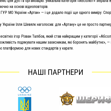
еніс цей дух і в організацію: унікальна категорія «Абсолют» зібрала 
ючно на основі відеоповторів.
ГУР МО України «Артан» — і це додало події ще одного виміру. Спорт
у України Ілля Шевялк наголосив: для «Артану» це не просто партнер
вітніх ігор Різван Талібов, який став найкращим у категорії «Абсо
 можливість подякувати нашим захисникам, які боронять майбутнє», —
ає платформою для нових стандартів у карате.
НАШІ ПАРТНЕРИ