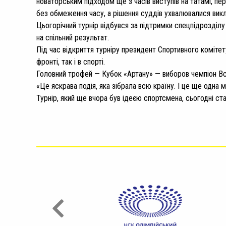
новаторським підходом ще з часів виступів на татамі, пер
без обмеження часу, а рішення суддів ухвалювалися викл
Цьогорічний турнір відбувся за підтримки спецпідрозділу 
на спільний результат.
Під час відкриття турніру президент Спортивного комітет
фронті, так і в спорті.
Г
оловний трофей — Кубок «Артану» — виборов чемпіон Всес
«Це яскрава подія, яка зібрала всю країну. І це ще одна
Турнір, який ще вчора був ідеєю спортсмена, сьогодні ст