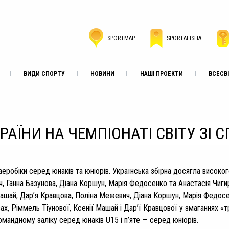
SPORTMAP
SPORTAFISHA
ВИДИ СПОРТУ
НОВИНИ
НАШІ ПРОЕКТИ
ВСЕСВІ
АЇНИ НА ЧЕМПІОНАТІ СВІТУ ЗІ 
аеробіки серед юнаків та юніорів. Українська збірна досягла високог
, Ганна Базунова, Діана Коршун, Марія Федосенко та Анастасія Чиги
Машай, Дар’я Кравцова, Поліна Межевич, Діана Коршун, Марія Федосе
х, Ріммель Тіунової, Ксенії Машай і Дар’ї Кравцової у змаганнях «тр
омандному заліку серед юнаків U15 і п’яте — серед юніорів.