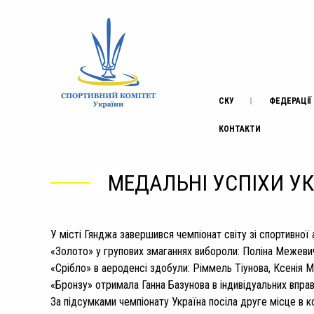
СКУ
ФЕДЕРАЦІЇ
КОНТАКТИ
МЕДАЛЬНІ УСПІХИ УКР
У місті Гянджа завершився чемпіонат світу зі спортивної 
«Золото» у групових змаганнях вибороли: Поліна Межевич
«Срібло» в аероденсі здобули: Ріммель Тіунова, Ксенія 
«Бронзу» отримала Ганна Базунова в індивідуальних вправа
За підсумками чемпіонату Україна посіла друге місце в к