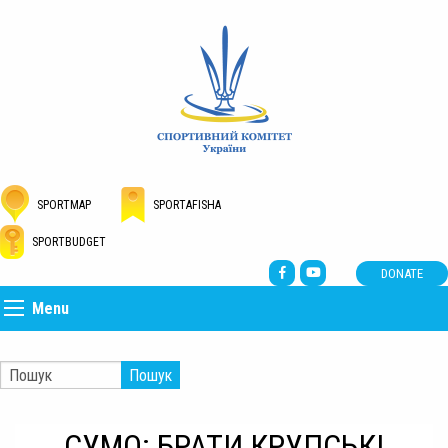
SPORTMAP
SPORTAFISHA
SPORTBUDGET
DONATE
Menu
Пошук
СУМО: БРАТИ КРУПСЬКІ