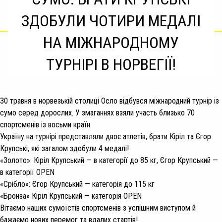
ЗДОБУЛИ ЧОТИРИ МЕДАЛІ
НА МІЖНАРОДНОМУ
ТУРНІРІ В НОРВЕГІЇ!
30 травня в норвезькій столиці Осло відбувся міжнародний турнір із
сумо серед дорослих. У змаганнях взяли участь близько 70
спортсменів із восьми країн.
Україну на турнірі представляли двоє атлетів, брати Кіріл та Єгор
Крупські, які загалом здобули 4 медалі!
«Золото»: Кіріл Крупський — в категорії до 85 кг, Єгор Крупський —
в категорії OPEN
«Срібло»: Єгор Крупський — категорія до 115 кг
«Бронза» Кіріл Крупський — категорія OPEN
Вітаємо наших сумоїстів спортсменів з успішним виступом й
бажаємо нових перемог та вдалих стартів!