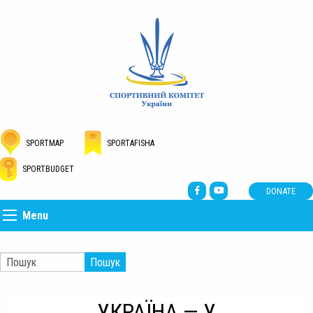
SPORTMAP
SPORTAFISHA
SPORTBUDGET
DONATE
Menu
Пошук
УКРАЇНА — У