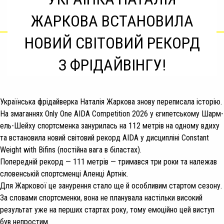
ЖАРКОВА ВСТАНОВИЛА
НОВИЙ СВІТОВИЙ РЕКОРД
З ФРІДАЙВІНГУ!
Українська фрідайверка Наталія Жаркова знову переписала історію.
На змаганнях Only One AIDA Competition 2026 у єгипетському Шарм-
ель-Шейху спортсменка занурилась на 112 метрів на одному вдиху
та встановила новий світовий рекорд AIDA у дисципліні Constant
Weight with Bifins (постійна вага в біластах).
Попередній рекорд — 111 метрів — тримався три роки та належав
словенській спортсменці Аленці Артнік.
Для Жаркової це занурення стало ще й особливим стартом сезону.
За словами спортсменки, вона не планувала настільки високий
результат уже на перших стартах року, тому емоційно цей виступ
був непростим.