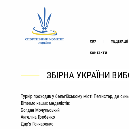
СКУ
ФЕДЕРАЦІЇ
КОНТАКТИ
ЗБІРНА УКРАЇНИ ВИ
Турнір проходив у бельгійському місті Пепінстер, де синь
Вітаємо наших медалістів:
Богдан Мочульський
Ангеліна Гребенко
Дарʼя Гончаренко