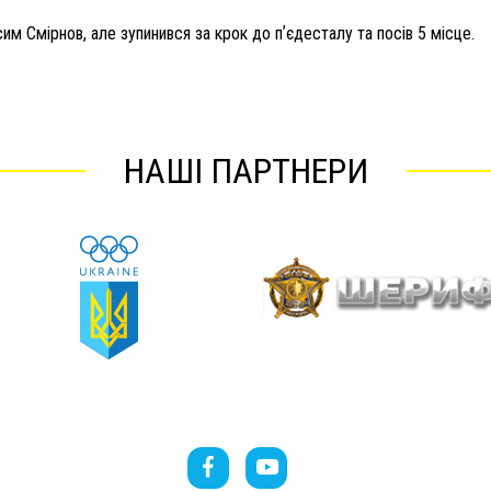
м Смірнов, але зупинився за крок до пʼєдесталу та посів 5 місце.
НАШІ ПАРТНЕРИ