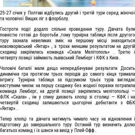
25-27 січня у Полтаві відбулись другий і третій тури серед жіночої
та чоловічої Вищих ліг з флорболу.
Гостроти події додало спільне проведення туру. Дівчата були
повністю готові до боротьби ,тому турнірна таблиця після другого
туру зазнала невеликих змін: на першому місці знаходиться
новояворівський «Янтар» , з трохи меншим результатом на другій
сходинці закріпилась команда «Скала Мелітополь» . Третю і
четверту позиції займають львівський Лемберг і КФК з Києв .
Чоловічі баталії мали дещо непередбачувані результати. Досить
динамічна гра протягом трьох періодів до самого кінця тримала
інтригу. Турнірна таблиця за підсумком трьох турів виглядає
наступним чином: на першу сходинку без жодної поразки потрапила
команда Лемберг, на другій позиції закріпились мелітопольці —
ФЛК «Скала» , їм у спину дихають хлопці зі столиці — КФК і на
четвертій сходинці залишаються цьогорічні дебютанти з ФБК
«Янтар» .
Тепер хлопці та дівчата матимуть чимало часу на відновлення і
підготовку до завершального туру. Останній тур визначить долю
багатьох команд і їх шанси на вихід у Плей-Офф .