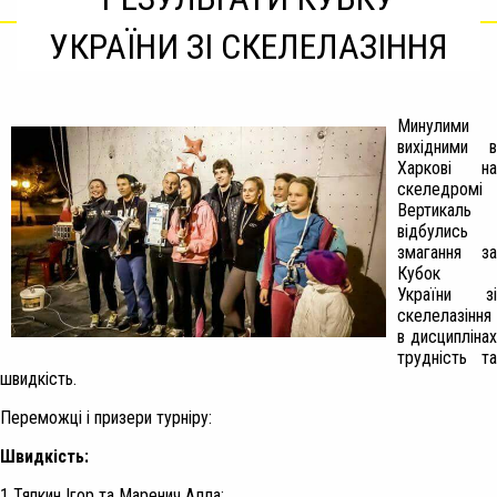
УКРАЇНИ ЗІ СКЕЛЕЛАЗІННЯ
Минулими
вихідними в
Харкові на
скеледромі
Вертикаль
відбулись
змагання за
Кубок
України зі
скелелазіння
в дисциплінах
трудність та
швидкість.
Переможці і призери турніру:
Швидкість:
1 Тяпкин Ігор та Маренич Алла;