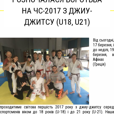
НА ЧС-2017 З ДЖИУ-
ДЖИТСУ (U18, U21)
Від сьогодні,
17 березня, і
до неділі, 19
березня, в
Афінах
(Греція)
проходитиме світова першість 2017 року з джиу-джитсу серед
спортсменів віком до 18 років (U-18) і до 21 року (U-21). Наша