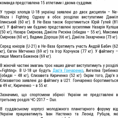
команда представлена 15 атлетами і двома суддями.
У турнірі хлопців U-18 українці заявлені до двох дисциплін – Ne-
Waza і Fighting. Одразу в обох розділах виступатиме Даниїл
Ілинський (60 кг). В Не-Ваза також боротиметься Юрій Гулей (81
кг). У файтингу ми будемо представлені зусиллями Назарія Куліша
(50 кг), Назара Смірнова, Даніїла Рискіна (обидва – 55 кг), Максима
Смірнова (60 кг), Вадима Дороша (66 кг), Даніїла Захарченка (73 кг).
Серед юніорів (U-21) в Не-Ваза братимуть участь Андрій Бабич (62
кг), Євген Митченко (69 кг) та Ігор Корчуков (77 кг). У файтингу –
лише Микита Баженов (69 кг).
В жіночій частині змагань троє наших дівчат виступатимуть у розділі
«
Fighting»
. В
U-18 це будуть
Дар’я Гончаренко
, Ангеліна Гребенко
(обидві – 48 кг), Єлизавета Кириченко (52 кг). Окрім того, Дар’я з
Єлизаветою заявлені до файтингу в U21: Гончаренко боротиметься
в 49 кг, Кириченко – в 55 кг.
Зазначимо, що спортсмени збірної України не представлені в
третьому розділі ЧС-2017 – Duo.
В суддівському корпусі молодіжного планетарного форуму від
України працюватимуть Іван Настенко та Леонід Рубцов, які