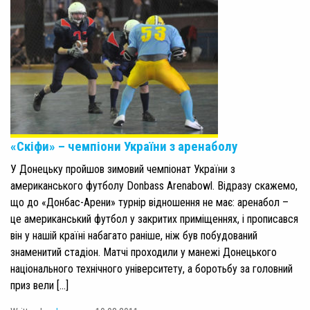
«Скіфи» – чемпіони України з аренаболу
У Донецьку пройшов зимовий чемпіонат України з
американського футболу Donbass Arenabowl. Відразу скажемо,
що до «Донбас-Арени» турнір відношення не має: аренабол –
це американський футбол у закритих приміщеннях, і прописався
він у нашій країні набагато раніше, ніж був побудований
знаменитий стадіон. Матчі проходили у манежі Донецького
національного технічного університету, а боротьбу за головний
приз вели […]