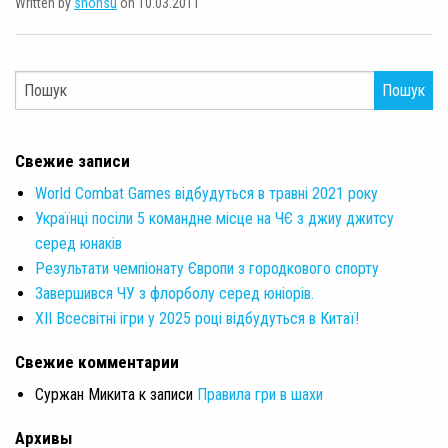
Written by
shonsu
on 10.03.2011
Пошук
Свежие записи
World Combat Games відбудуться в травні 2021 року
Українці посіли 5 командне місце на ЧЄ з джиу джитсу
серед юнаків
Результати чемпіонату Європи з городкового спорту
Завершився ЧУ з флорболу серед юніорів.
XII Всесвітні ігри у 2025 році відбудуться в Китаї!
Свежие комментарии
Суржан Микита
к записи
Правила гри в шахи
Архивы