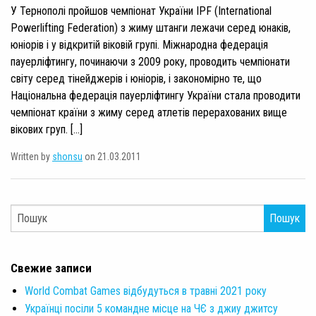
У Тернополі пройшов чемпіонат України IPF (International
Powerlifting Federation) з жиму штанги лежачи серед юнаків,
юніорів і у відкритій віковій групі. Міжнародна федерація
пауерліфтингу, починаючи з 2009 року, проводить чемпіонати
світу серед тінейджерів і юніорів, і закономірно те, що
Національна федерація пауерліфтингу України стала проводити
чемпіонат країни з жиму серед атлетів перерахованих вище
вікових груп. […]
Written by
shonsu
on 21.03.2011
Пошук
Свежие записи
World Combat Games відбудуться в травні 2021 року
Українці посіли 5 командне місце на ЧЄ з джиу джитсу