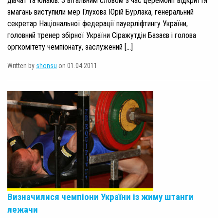
дівчат та юнаків. З вітальним словом з час церемонії відкриття
змагань виступили мер Глухова Юрій Бурлака, генеральний
секретар Національної федерації пауерліфтингу України,
головний тренер збірної України Сіражутдін Базаєв і голова
оргкомітету чемпіонату, заслужений […]
Written by
shonsu
on 01.04.2011
Визначилися чемпіони України із жиму штанги
лежачи