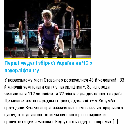
Перші медалі збірної України на ЧС з
пауерліфтингу
У норвезькому місті Ставангер розпочалися 43-й чоловічий і 33-
й жіночий чемпіонати світу з пауерліфтингу. За нагороди
змагаються 117 чоловіків та 77 жінок з двадцяти шести країн.
Це менше, ніж попереднього року, адже влітку у Колумбії
проходили Всесвітні ігри, найважливіші змагання чотирирічного
циклу, тож деякі спортсмени високого рівня вирішили
пропустити цей чемпіонат. Відсутність лідерів в окремих […]