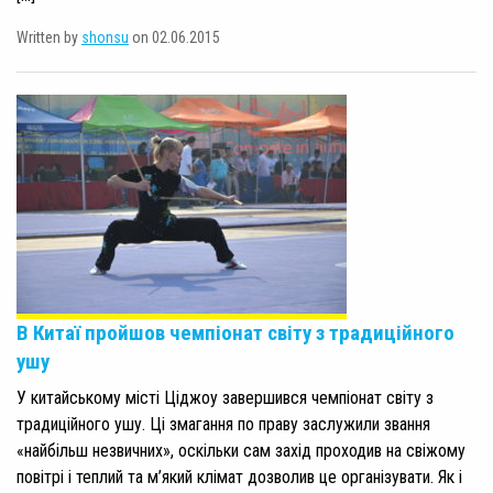
Written by
shonsu
on 02.06.2015
В Китаї пройшов чемпіонат світу з традиційного
ушу
У китайському місті Ціджоу завершився чемпіонат світу з
традиційного ушу. Ці змагання по праву заслужили звання
«найбільш незвичних», оскільки сам захід проходив на свіжому
повітрі і теплий та м’який клімат дозволив це організувати. Як і