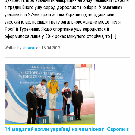
Бухаресті, щоб визначити найкращих на 2-му чемпіонаті Європи
з традиційного ушу серед дорослих та юніорів. У змаганнях
учасників із 27-ми країн збірна України підтвердила свій
високий клас, посівши третє загальнокомандне місце після
Росії й Туреччини. Якщо спортивне ушу зародилося й
оформилося лише у 50-х роках минулого сторіччя, то […]
Written by
shonsu
on 15.04.2013
14 медалей взяли українці на чемпіонаті Європи з