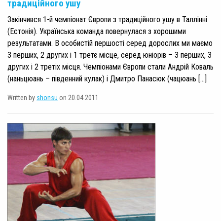
традиційного ушу
Закінчився 1-й чемпіонат Європи з традиційного ушу в Таллінні
(Естонія). Українська команда повернулася з хорошими
результатами. В особистій першості серед дорослих ми маємо
3 перших, 2 других і 1 третє місце, серед юніорів – 3 перших, 3
других і 2 третіх місця. Чемпіонами Європи стали Андрій Коваль
(наньцюань – південний кулак) і Дмитро Панасюк (чацюань […]
Written by
shonsu
on 20.04.2011