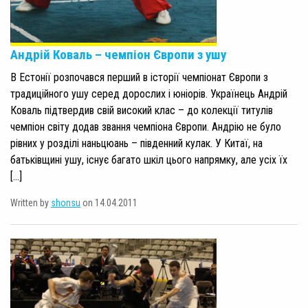
Андрій Коваль – чемпіон Європи з ушу
В Естонії розпочався перший в історії чемпіонат Європи з
традиційного ушу серед дорослих і юніорів. Українець Андрій
Коваль підтвердив свій високий клас – до колекції титулів
чемпіон світу додав звання чемпіона Європи. Андрію не було
рівних у розділі наньцюань – південний кулак. У Китаї, на
батьківщині ушу, існує багато шкіл цього напрямку, але усіх їх
[…]
Written by
shonsu
on 14.04.2011