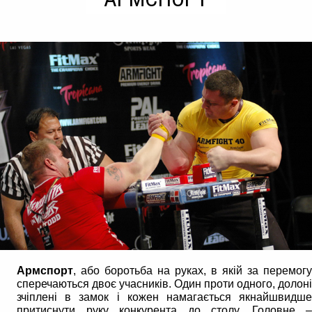
Армспорт
, або боротьба на руках, в якій за перемогу
сперечаються двоє учасників. Один проти одного, долоні
зчіплені в замок і кожен намагається якнайшвидше
притиснути руку конкурента до столу. Головне –