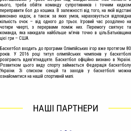
нього, треба обійти команду супротивників і точним кидком
переправити бол до кошика. В залежності від того, на якій відстані
виконано кидок, а також за яких умов, нараховується відповідна
кількість очок – від одного до трьох. Ігровий час розділено на
чотири чверті, з перервами поміж них. Перемогу святкує та
команда, яка накидала найбільше м’ячів точно в ціль.Батьківщина
цієї гри – США.
Баскетбол входить до програми Олімпійських ігор вже протягом 80
років. У 2016 році титул олімпійських чемпіонів у баскетболі
розіграють вдев’ятнадцяте. Баскетбол офіційно визнано в Україні.
Розвитком цього виду спорту займається Федерація баскетболу
України. Зі списком секцій та заходів у баскетболі можна
ознайомитися на нашій спортивній мапі.
НАШІ ПАРТНЕРИ