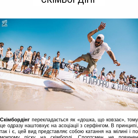
Скімбордінг
перекладається як «дошка, що ковзає», том
це одразу наштовхує на асоціації з серфінгом. В принципі,
так і є, цей вид представляє собою катання на мілині і по
мокрому піску на скімборді. Спортсмен не повинен