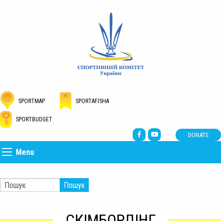
SPORTMAP
SPORTAFISHA
SPORTBUDGET
DONATE
Menu
Пошук
СКІМБОРДІНГ