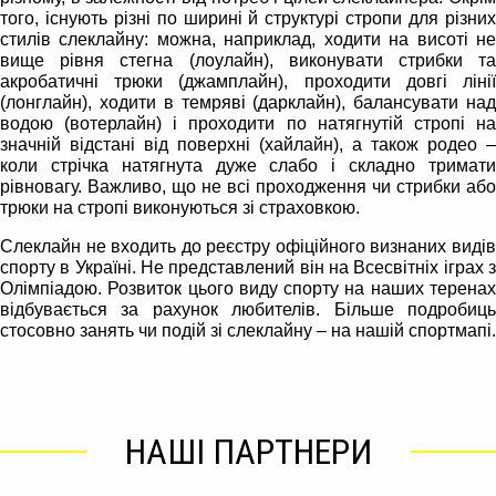
того, існують різні по ширині й структурі стропи для різних
стилів слеклайну: можна, наприклад, ходити на висоті не
вище рівня стегна (лоулайн), виконувати стрибки та
акробатичні трюки (джамплайн), проходити довгі лінії
(лонглайн), ходити в темряві (дарклайн), балансувати над
водою (вотерлайн) і проходити по натягнутій стропі на
значній відстані від поверхні (хайлайн), а також родео –
коли стрічка натягнута дуже слабо і складно тримати
рівновагу. Важливо, що не всі проходження чи стрибки або
трюки на стропі виконуються зі страховкою.
Слеклайн не входить до реєстру офіційного визнаних видів
спорту в Україні. Не представлений він на Всесвітніх іграх з
Олімпіадою. Розвиток цього виду спорту на наших теренах
відбувається за рахунок любителів. Більше подробиць
стосовно занять чи подій зі слеклайну – на нашій спортмапі.
НАШІ ПАРТНЕРИ