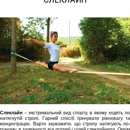
Слеклайн
– екстремальний вид спорту, в якому ходять по
натягнутій стропі.
Г
арний спосіб тренувати рівновагу т
концентрацію. Варто зауважити, що стропу натягують по-
різному, в залежності від потреб і цілей слеклайнера. Окрім