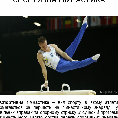
Спортивна гімнастика
– вид спорту, в якому атлет
змагаються за першість на гімнастичному знарядді, у
вільних вправах та опорному стрибку. У сучасній програмі
гімнастичного багатоборства перелік спортивних знарядь