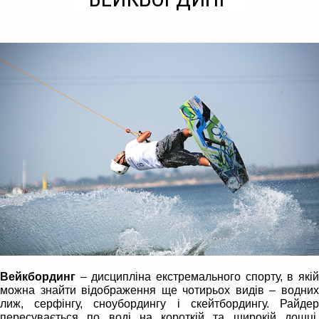
Вейкбординг
– дисципліна екстремального спорту, в які
можна знайти відображення ще чотирьох видів – водних
лиж, серфінгу, сноубордингу і скейтбордингу. Райдер
пересувається по воді на короткій та широкій дошці,