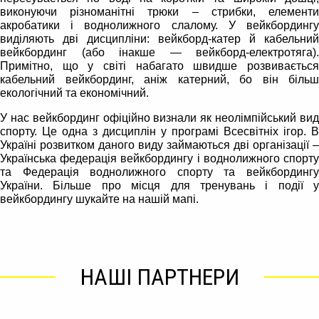
виконуючи різноманітні трюки – стрибки, елементи
акробатики і воднолижного слалому. У вейкбордингу
виділяють дві дисципліни: вейкборд-катер й кабельний
вейкбординг (або інакше — вейкборд-електротяга).
Примітно, що у світі набагато швидше розвивається
кабельний вейкбординг, аніж катерний, бо він більш
екологічний та економічний.
У нас вейкбординг офіційно визнали як неолімпійський вид
спорту. Це одна з дисциплін у програмі Всесвітніх ігор. В
Україні розвитком даного виду займаються дві організації –
Українська федерація вейкбордингу і воднолижного спорту
та Федерація воднолижного спорту та вейкбордингу
України. Більше про місця для тренувань і події у
вейкбордингу шукайте на нашій мапі.
НАШІ ПАРТНЕРИ