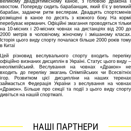
великому двадцятимісному каное, з головою дракона і
хвостом. Попереду сидить барабанщик, який б’є у великий
барабан, задаючи ритм веслярам. Двадцять спортсменів
розміщені в каное по десять з кожного боку. На кормі
перебуває керманич. Офіційні змагання проводяться тільки
на 10-місних і 20-місних човнах на дистанціях від 200 до
2000 метрів в чоловічому, жіночому і змішаному класах.
Історія цього виду спорту почалася більше 2000 років тому
в Китаї
Цей різновид веслувального спорту входить переліку
офіційно визнаних дисциплін в Україні. Статус цього виду –
неолімпійський. Веслування на човнах «Дракон» не
входить до переліку змагань Олімпійських чи Всесвітніх
ігор. Розвитком цієї дисципліни на наших теренах
займається Федерація України з веслування на човнах
«Дракон». Більше про секції та події з цього виду спорту
дивіться на нашій спортмапі.
НАШІ ПАРТНЕРИ