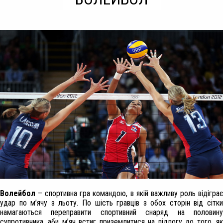
Волейбол
– спортивна гра командою, в якій важливу роль відіграє
удар по м’ячу з льоту. По шість гравців з обох сторін від сітки
намагаються переправити спортивний снаряд на половину
супротивника, аби м’яч встиг приземлитися на підлогу до того, як