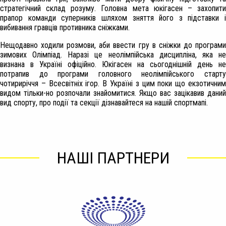
стратегічний склад розуму. Головна мета юкігасен – захопити
прапор команди суперників шляхом зняття його з підставки і
вибивання гравців противника сніжками.
Нещодавно ходили розмови, аби ввести гру в сніжки до програми
зимових Олімпіад. Наразі це неолімпійська дисципліна, яка не
визнана в Україні офіційно. Юкігасен на сьогоднішній день не
потрапив до програми головного неолімпійського старту
чотириріччя – Всесвітніх ігор. В Україні з цим поки що екзотичним
видом тільки-но розпочали знайомитися. Якщо вас зацікавив даний
вид спорту, про події та секції дізнавайтеся на нашій спортмапі.
НАШІ ПАРТНЕРИ