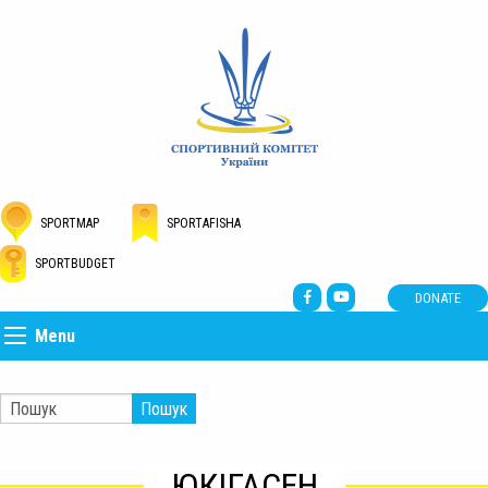
SPORTMAP
SPORTAFISHA
SPORTBUDGET
DONATE
Menu
Пошук
ЮКІГАСЕН