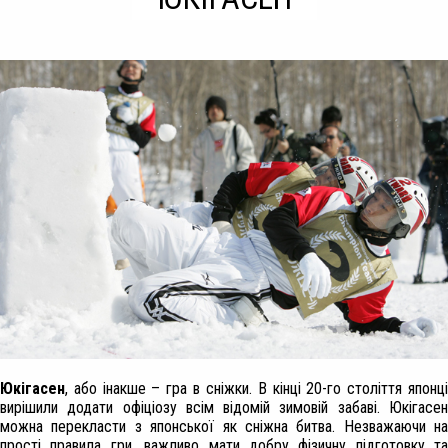
Юкігасен
, або інакше – гра в сніжки. В кінці 20-го століття японці
вирішили додати офіціозу всім відомій зимовій забаві. Юкігасен
можна перекласти з японської як сніжна битва. Незважаючи на
прості правила гри, важливо мати добру фізичну підготовку та