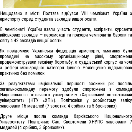
Нещодавно в місті Полтава відбувся VIII чемпіонат України з
армспорту серед студентів закладів вищої освіти.
В чемпіонаті України взяли участь студенти, аспіранти, курсанти
військових закладів — переможці та призери чемпіонатів Європи та
світу з 42 закладів вищої освіти.
Як повідомляє Українська федерація армспорту, змагання були
проведені на високому організаційному рівні, спортсмени
продемонстрували технічну боротьбу, а суддівський корпус на чолі
з рефері міжнародної категорії Іриною Рожещенко відпрацював
практично без помилок.
За результатами національної першості восьмий рік поспіль
загальнокомандну перемогу здобули спортсмени з команди
Національного технічного університету «Харківський політехнічний
університет» (НТУ «ХПІ»). Політехніки у особистому заліку
завоювали 16 медалей (7 золотих, 4 срібних та 5 бронзових).
Друге місце посіла команда Харківського Національного
Університету Повітряних Сил. Спортсмени ХНУПС завоювали 7
медалей (4 срібних, 3 бронзових).