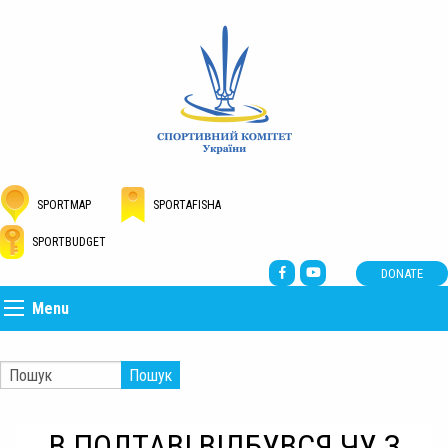
SPORTMAP
SPORTAFISHA
SPORTBUDGET
DONATE
Menu
Пошук
В ПОЛТАВІ ВІДБУВСЯ ЧУ З