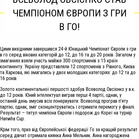
ЧЕМПІОНОМ ЄВРОПИ З ГРИ
В ГО!
Цими вихідними завершився 24-й Юнацький Чемпіонат Європи з гри
в го серед вікових категорій до 12, до 16 та до 20 років. Загалом у
змаганнях взяли участь майже 300 спортсменів з 15 країн
континенту. Україну представляли 12 спортсменів з Рівного, Києва
та Харкова, які змагались у двох молодших категоріях: до 12 та до
16 років.
Золото континентальної першості здобув Всеволод Овсієнко у в.к.
до 12 років. Юний інтелектуал виграв перші 4 партії, однак, у
останній день змусив всіх понервувати. Всеволод програв п’яту
партію, однак, зміг сконцентруватись і отримати перемогу у фіналі.
Результат – титул чемпіона Європи і подорож до Кореї на турнір
Hanwha Cup.
Крім того, приз від Європейської федерації Го за кращий результат
серед дівчат отримала киянка Анна Мельник. Анна нагороджена