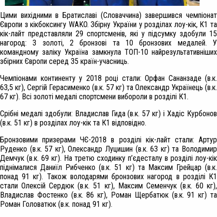
Цими вихідними в Братиславі (Словаччина) завершився чемпіонат
Європи з кікбоксингу WAKO. Збірну України у розділах лоу-кік, К1 та
кік-лайт представляли 29 спортсменів, які у підсумку здобули 15
нагород: 3 золоті, 2 бронзові та 10 бронзових медалей. У
командному заліку Україна замкнула ТОП-10 найрезультативніших
збірних Європи серед 35 країн-учасниць.
Чемпіонами континенту у 2018 році стали: Орфан Сананзаде (в.к.
63,5 кг), Сергій Герасименко (в.к. 57 кг) та Олександр Українець (в.к.
67 кг). Всі золоті медалі спортсмени вибороли в розділі К1.
Срібні медалі здобули: Владислав Гида (в.к. 57 кг) і Хадіс Курбонов
(в.к. 51 кг) в розділах лоу-кік та К1 відповідно.
Бронзовими призерами ЧЄ-2018 в розділі кік-лайт стали: Артур
Руденко (в.к. 57 кг), Олександр Луцишин (в.к. 63 кг) та Володимир
Демчук (в.к. 69 кг). На третю сходинку п’єдесталу в розділі лоу-кік
піднімалися Даниїл Рибченко (в.к. 51 кг) та Максим Грейцар (в.к.
понад 91 кг). Також володарями бронзових нагород в розділі К1
стали Олексій Сердюк (в.к. 51 кг), Максим Семенчук (в.к. 60 кг),
Владислав Фостенко (в.к. 86 кг), Роман Щербатюк (в.к. 91 кг) та
Роман Головатюк (в.к. понад 91 кг).