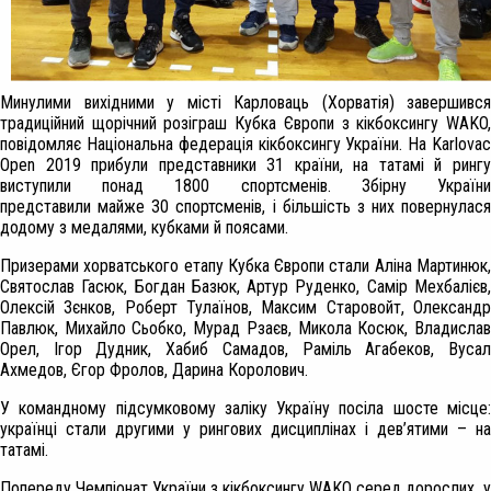
Минулими вихідними у місті Карловаць (Хорватія) завершився
традиційний щорічний розіграш Кубка Європи з кікбоксингу WAKO,
повідомляє Національна федерація кікбоксингу України. На Karlovac
Open 2019 прибули представники 31 країни, на татамі й рингу
виступили понад 1800 спортсменів. Збірну України
представили майже 30 спортсменів, і більшість з них повернулася
додому з медалями, кубками й поясами.
Призерами хорватського етапу Кубка Європи стали Аліна Мартинюк,
Святослав Гасюк, Богдан Базюк, Артур Руденко, Самір Мехбалієв,
Олексій Зєнков, Роберт Тулаїнов, Максим Старовойт, Олександр
Павлюк, Михайло Сьобко, Мурад Рзаєв, Микола Косюк, Владислав
Орел, Ігор Дудник, Хабиб Самадов, Раміль Агабеков, Вусал
Ахмедов, Єгор Фролов, Дарина Королович.
У командному підсумковому заліку Україну посіла шосте місце:
українці стали другими у рингових дисциплінах і дев’ятими – на
татамі.
Попереду Чемпіонат України з кікбоксингу WAKO серед дорослих у