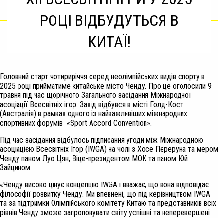
РОЦІ ВІДБУДУТЬСЯ В
КИТАЇ!
Головний старт чотириріччя серед неолімпійських видів спорту в
2025 році прийматиме китайське місто Ченду. Про це оголосили 9
травня під час щорічного Загального засідання Міжнародної
асоціації Всесвітніх ігор. Захід відбувся в місті Голд-Кост
(Австралія) в рамках одного із найважливіших міжнародних
спортивних форумів «Sport Accord Convention».
Під час засідання відбулось підписання угоди між Міжнародною
асоціацією Всесвітніх Ігор (IWGA) на чолі з Хосе Переруна та мером
Ченду паном Луо Цян, Віце-президентом МОК та паном Юй
Зайцином.
«Ченду високо цінує концепцію IWGA і вважає, що вона відповідає
філософії розвитку Ченду. Ми впевнені, що під керівництвом IWGA
та за підтримки Олімпійського комітету Китаю та представників всіх
рівнів Ченду зможе запропонувати світу успішні та неперевершені