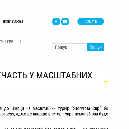
DONATE
SPORTBUDGET
ТНІ ІГРИ
Пошук
Е УЧАСТЬ У МАСШТАБНИХ
я до Швеції на масштабний турнір “Storvreta Cup“. Як
ються», адже це вперше в історії українська збірна буде