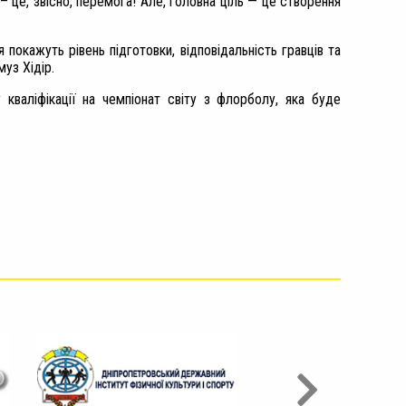
– це, звісно, перемога! Але, головна ціль — це створення
покажуть рівень підготовки, відповідальність гравців та
уз Хідір.
 кваліфікації на чемпіонат світу з флорболу, яка буде