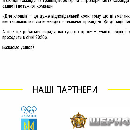
В складі команди 17 гравців, воротар та 2 тренери. Мета команди 
єдиної і потужної команди.
«Для хлопців — це дуже відповідальний крок, тому що ці змагання 
вмотивованість всієї команди» — зазначає президент Федерації Там
А все це робиться заради наступного кроку – участі збірної у
проходити в січні 2020р.
Бажаємо успіхів!
НАШІ ПАРТНЕРИ