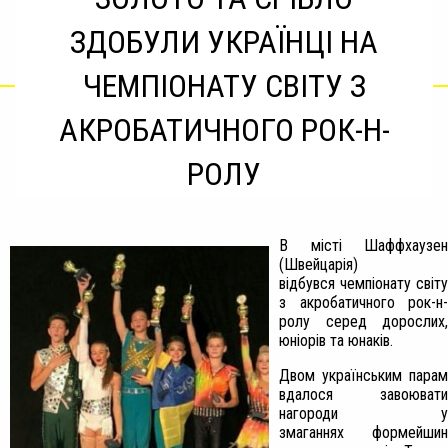
ЗДОБУЛИ УКРАЇНЦІ НА
ЧЕМПІОНАТУ СВІТУ З
АКРОБАТИЧНОГО РОК-Н-
РОЛУ
В місті Шаффхаузен
(Швейцарія)
відбувся чемпіонату світу
з акробатичного рок-н-
ролу серед дорослих,
юніорів та юнаків.
Двом українським парам
вдалося завоювати
нагороди у
змаганнях формейшин