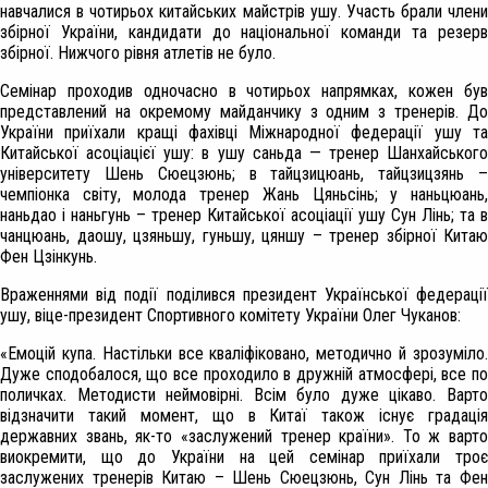
навчалися в чотирьох китайських майстрів ушу. Участь брали члени
збірної України, кандидати до національної команди та резерв
збірної. Нижчого рівня атлетів не було.
Семінар проходив одночасно в чотирьох напрямках, кожен був
представлений на окремому майданчику з одним з тренерів. До
України приїхали кращі фахівці Міжнародної федерації ушу та
Китайської асоціацієї ушу: в ушу саньда — тренер Шанхайського
університету Шень Сюецзюнь; в тайцзицюань, тайцзицзянь –
чемпіонка світу, молода тренер Жань Цяньсінь; у наньцюань,
наньдао і наньгунь – тренер Китайської асоціації ушу Сун Лінь; та в
чанцюань, даошу, цзяньшу, гуньшу, цяншу – тренер збірної Китаю
Фен Цзінкунь.
Враженнями від події поділився президент Української федерації
ушу, віце-президент Спортивного комітету України Олег Чуканов:
«Емоцій купа. Настільки все кваліфіковано, методично й зрозуміло.
Дуже сподобалося, що все проходило в дружній атмосфері, все по
поличках. Методисти неймовірні. Всім було дуже цікаво. Варто
відзначити такий момент, що в Китаї також існує градація
державних звань, як-то «заслужений тренер країни». То ж варто
виокремити, що до України на цей семінар приїхали троє
заслужених тренерів Китаю – Шень Сюецзюнь, Сун Лінь та Фен