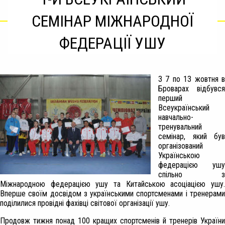
СЕМІНАР МІЖНАРОДНОЇ
ФЕДЕРАЦІЇ УШУ
З 7 по 13 жовтня в
Броварах відбувся
перший
Всеукраїнський
навчально-
тренувальний
семінар, який був
організований
Українською
федерацією ушу
спільно з
Міжнародною федерацією ушу та Китайською асоціацією ушу.
Вперше своїм досвідом з українськими спортсменами і тренерами
поділилися провідні фахівці світової організації ушу.
Продовж тижня понад 100 кращих спортсменів й тренерів України