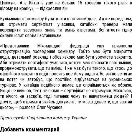
Цзінкунь. А в Китаї в ушу не більше 15 тренерів такого рівня в
цілому на країну», — підкреслив він.
Кульмінацією семінару були тести в останній день. Адже перед тим,
як отримати сертифікат учасника, китайські тренери мали
перевірити засвоєння знань та вмінь атлетами. Всі атлети гідно
склали іспит своїм наставникам.
«Представники Міжнародної федерації ушу привнесли
структуризацію проведення семінару. Тобто має бути відкриття
події, детальний розклад і обов’язково має бути урочисте закриття.
Аби отримати сертифікат учасника, кожен має показати свої вміння,
продемонструвати, що ти вмієш. І не має бути такого, що хтось до
офіційного закриття події просить все йому видати, бо він не встигає
на потяг чи автобус, що постійно відбувається на українських
турнірах. У китайців подібного немає, це сприймається як образа.
Якщо не вийшов, тест не склав – сертифікат не отримуєш. Можливо,
ти нічого не засвоїв, тоді питання: чому ти навчатимеш людей? І
друге, щоб отримати якийсь документ, ти маєш довести, що вартий
цього», — розповів Олег Чуканов.
Прес-служба Спортивного комітету України
Добавить комментарий