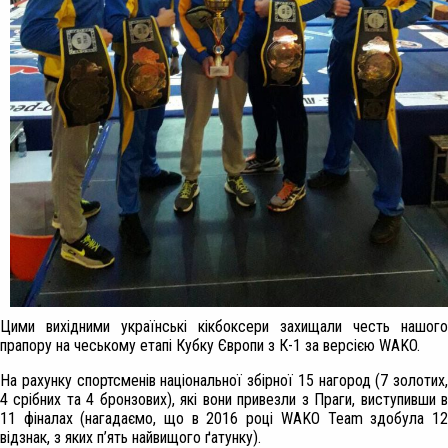
Цими вихідними українські кікбоксери захищали честь нашого
прапору на чеському етапі Кубку Європи з К-1 за версією WAKO.
На рахунку спортсменів національної збірної 15 нагород (7 золотих,
4 срібних та 4 бронзових), які вони привезли з Праги, виступивши в
11 фіналах (нагадаємо, що в 2016 році WAKO Team здобула 12
відзнак, з яких п’ять найвищого ґатунку).