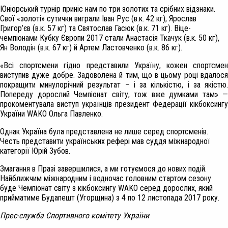
Юніорський турнір приніс нам по три золотих та срібних відзнаки.
Свої «золоті» сутички виграли Іван Рус (в.к. 42 кг), Ярослав
Григор’єв (в.к. 57 кг) та Святослав Гасюк (в.к. 71 кг). Віце-
чемпіонами Кубку Європи 2017 стали Анастасія Ткачук (в.к. 50 кг),
Ян Володін (в.к. 67 кг) й Артем Ластовченко (в.к. 86 кг).
«Всі спортсмени гідно представили Україну, кожен спортсмен
виступив дуже добре. Задоволена й тим, що в цьому році вдалося
покращити минулорічний результат – і за кількістю, і за якістю.
Попереду дорослий Чемпіонат світу, тож вже думками там» —
прокоментувала виступ українців президент Федерації кікбоксингу
України WAKO Ольга Павленко.
Однак Україна була представлена не лише серед спортсменів.
Честь представити українських рефері мав суддя міжнародної
категорії Юрій Зубов.
Змагання в Празі завершилися, а ми готуємося до нових подій.
Найближчим міжнародним і водночас головним стартом сезону
буде Чемпіонат світу з кікбоксингу WAKO серед дорослих, який
прийматиме Будапешт (Угорщина) з 4 по 12 листопада 2017 року.
Прес-служба Спортивного комітету України