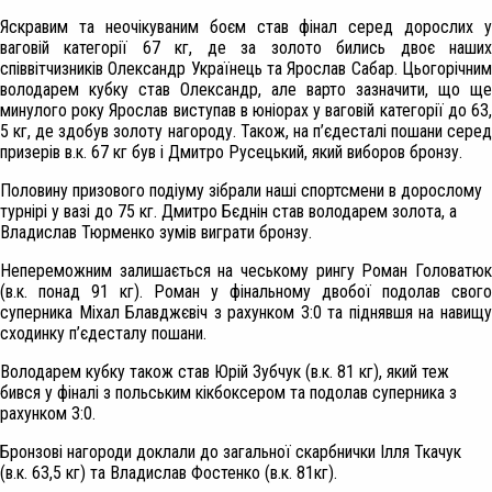
Яскравим та неочікуваним боєм став фінал серед дорослих у
ваговій категорії 67 кг, де за золото бились двоє наших
співвітчизників Олександр Українець та Ярослав Сабар. Цьогорічним
володарем кубку став Олександр, але варто зазначити, що ще
минулого року Ярослав виступав в юніорах у ваговій категорії до 63,
5 кг, де здобув золоту нагороду. Також, на п’єдесталі пошани серед
призерів в.к. 67 кг був і Дмитро Русецький, який виборов бронзу.
Половину призового подіуму зібрали наші спортсмени в дорослому
турнірі у вазі до 75 кг. Дмитро Бєднін став володарем золота, а
Владислав Тюрменко зумів виграти бронзу.
Непереможним залишається на чеському рингу Роман Головатюк
(в.к. понад 91 кг). Роман у фінальному двобої подолав свого
суперника Міхал Блавджєвіч з рахунком 3:0 та піднявшя на навищу
сходинку п’єдесталу пошани.
Володарем кубку також став Юрій Зубчук (в.к. 81 кг), який теж
бився у фіналі з польським кікбоксером та подолав суперника з
рахунком 3:0.
Бронзові нагороди доклали до загальної скарбнички Ілля Ткачук
(в.к. 63,5 кг) та Владислав Фостенко (в.к. 81кг).