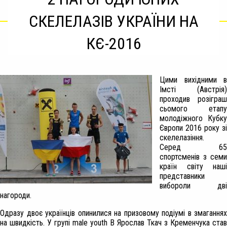
СКЕЛЕЛАЗІВ УКРАЇНИ НА
КЄ-2016
Цими вихідними в
Імсті (Австрія)
проходив розіграш
сьомого етапу
молодіжного Кубку
Європи 2016 року зі
скелелазіння.
Серед 65
спортсменів з семи
країн світу наші
представники
вибороли дві
нагороди.
Одразу двоє українців опинилися на призовому подіумі в змаганнях
на швидкість. У групі
male youth B
Ярослав Ткач з Кременчука став