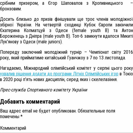
срібним призером, а Єгор Шаповалов з Кропивницького –
бронзовим.
Досить близько до призів фінішували ще троє членів молодіжної
збірної України. На четвертій сходинці Кубок Європи закінчили
Єкатерина Колматцуй з Одеси (
female youth B
) та Антон
Бороженець з Дніпра (
male youth B
). Топ-6 замкнути вдалося Микит
Лук
’
янову з Одеси (
male juniors
).
Попереду заключний молодіжний турнір – Чемпіонат світу 2016
року, який прийматиме китайський Гуанчжоу з 7 по 13 листопада.
Нагадаємо, Міжнародний олімпійський комітет у серпні цього року
ухвалив рішення додати до програми Літніх Олімпійських ігор
в Токі
в 2020 році п’ять нових дисциплін, серед яких і скелелазіння.
Прес
-служба Спортивного комітету України
Добавить комментарий
Ваш адрес email не будет опубликован.
Обязательные поля
помечены
*
Комментарий