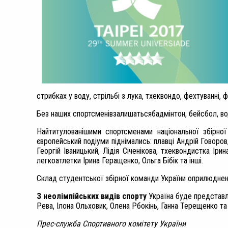
стрибках у воду, стрільбі з лука, тхеквондо, фехтуванні, 
Без наших спортсменівзалишатьсябадмінтон, бейсбол, водн
Найтитулованішими спортсменами національної збірної 
європейський подіуми піднімались: плавці Андрій Говоро
Георгій Іваницький, Лідія Січенікова, тхеквондистка І
легкоатлетки Ірина Геращенко, Ольга Бібік та інші.
Склад студентської збірної команди України оприлюднени
З неолімпійських видів спорту
Україна буде представл
Рева, Ілона Ольховик, Олена Рбокінь, Ганна Терещенко та
Прес-служба Спортивного комітету України