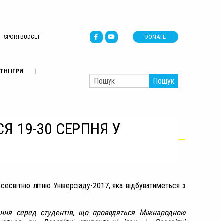
DONATE
SPORTBUDGET
ТНІ ІГРИ
Пошук
Я 19-30 СЕРПНЯ У
сесвітню літню Універсіаду-2017, яка відбуватиметься з
ання серед студентів, що проводяться Міжнародною