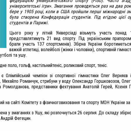
федерацією університетського спорту (FISU). Часто згаду
університетські ігри». Змагання проводяться раз на два рок
бере у 1905 році, коли в США пройшли перші міжнародні з
була створена Конфедерація студентів. Під егідою цієї ор
студентів в Парижі.
Цього року у літній Універсіаді візьмуть участь понад 
представлятимуть 21 вид спорту. Під українським прапором 
брали участь 137 спортсменів). Збірна України боротиметься
важкій атлетиці, волейболі (жінки і чоловіки), спортивній гімнаст
футболі та ушу.
е поло, гольф, настільнийтеніс, роликовий спорт, теніс.
є Олімпійський чемпіон зі спортивної гімнастики Олег Верняєв 
в, Михайло Романчук, стрибуни у воду Олександр Горшковозов, Олег 
рина Ромолданова, представники фехтування Анатолій Герей, Ксенія 
й на сайті Комітету з фізичноговиховання та спорту МОН України з
ена у змаганнях з Ушу, які розпочнуться 26 серпня. До складу збір
 Андрій Фегецин.