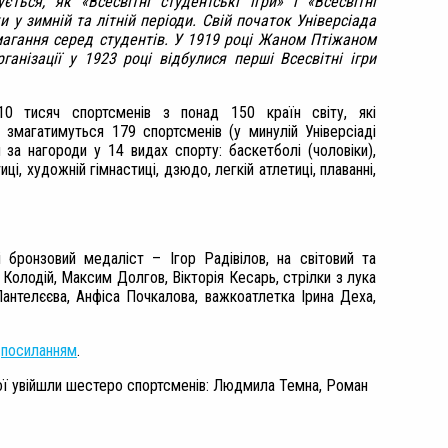
ється, як «Всесвітні студентські ігри» і «Всесвітні
и у зимній та літній періоди. Свій початок Універсіада
магання серед студентів. У 1919 році Жаном Птіжаном
ганізації у 1923 році відбулися перші Всесвітні ігри
10 тисяч спортсменів з понад 150 країн світу, які
змагатимуться 179 спортсменів (у минулій Універсіаді
 за нагороди у 14 видах спорту: баскетболі (чоловіки),
иці, художній гімнастиці, дзюдо, легкій атлетиці, плаванні,
і бронзовий медаліст – Ігор Радівілов, на світовий та
Колодій, Максим Долгов, Вікторія Кесарь, стрілки з лука
Пантелєєва, Анфіса Почкалова, важкоатлетка Ірина Деха,
а
посиланням
.
ної увійшли шестеро спортсменів: Людмила Темна, Роман