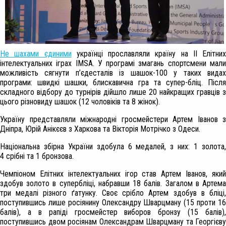
Не шахами єдиними
українці прославляли країну на ІІ Елітних
інтелектуальних іграх IMSA. У програмі змагань спортсмени мали
можливість сягнути п’єдесталів із шашок-100 у таких видах
програми: швидкі шашки, блискавична гра та супер-бліц. Після
складного відбору до турнірів дійшло лише 20 найкращих гравців з
цього різновиду шашок (12 чоловіків та 8 жінок).
Україну представляли міжнародні гросмейстери Артем Іванов з
Дніпра, Юрій Анікєєв з Харкова та Вікторія Мотрічко з Одеси.
Національна збірна України здобула 6 медалей, з них: 1 золота,
4 срібні та 1 бронзова.
Чемпіоном Елітних інтелектуальних ігор став Артем Іванов, який
здобув золото в супербліці, набравши 18 балів. Загалом в Артема
три медалі різного ґатунку. Своє срібло Артем здобув в бліці,
поступившись лише росіянину Олександру Шварцману (15 проти 16
балів), а в рапіді гросмейстер виборов бронзу (15 балів),
поступившись двом росіянам Олександрам Шварцману та Георгієву