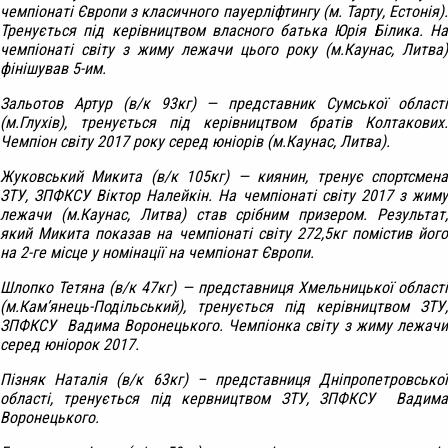
чемпіонаті Європи з класичного пауерліфтингу (м. Тарту, Естонія).
Тренується під керівництвом власного батька Юрія Білика. На
чемпіонаті світу з жиму лежачи цього року (м.Каунас, Литва)
фінішував 5-им.
Зальотов Артур (в/к 93кг) — представник Сумської області
(м.Глухів), тренується під керівництвом братів Колтакових.
Чемпіон світу 2017 року серед юніорів (м.Каунас, Литва).
Жуковський Микита (в/к 105кг) — киянин, тренує спортсмена
ЗТУ, ЗПФКСУ Віктор Налейкін. На чемпіонаті світу 2017 з жиму
лежачи (м.Каунас, Литва) став срібним призером. Результат,
який Микита показав на чемпіонаті світу 272,5кг помістив його
на 2-ге місце у номінації на чемпіонат Європи.
Шлопко Тетяна (в/к 47кг) — представниця Хмельницької області
(м.Кам’янець-Подільський), тренується під керівництвом ЗТУ,
ЗПФКСУ Вадима Воронецького. Чемпіонка світу з жиму лежачи
серед юніорок 2017.
Пізняк Наталія (в/к 63кг) – представниця Дніпропетровської
області, тренується під кервництвом ЗТУ, ЗПФКСУ Вадима
Воронецького.