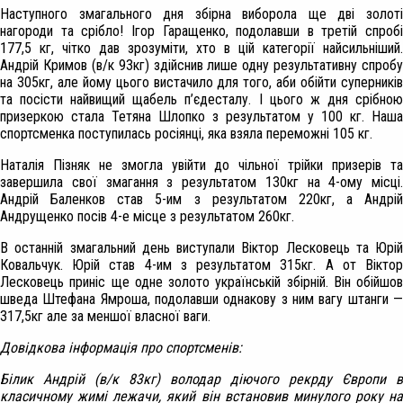
Наступного змагального дня збірна виборола ще дві золоті
нагороди та срібло! Ігор Гаращенко, подолавши в третій спробі
177,5 кг, чітко дав зрозуміти, хто в цій категорії найсильніший.
Андрій Кримов (в/к 93кг) здійснив лише одну результативну спробу
на 305кг, але йому цього вистачило для того, аби обійти суперників
та посісти найвищий щабель п’єдесталу. І цього ж дня срібною
призеркою стала Тетяна Шлопко з результатом у 100 кг. Наша
спортсменка поступилась росіянці, яка взяла переможні 105 кг.
Наталія Пізняк не змогла увійти до чільної трійки призерів та
завершила свої змагання з результатом 130кг на 4-ому місці.
Андрій Баленков став 5-им з результатом 220кг, а Андрій
Андрущенко посів 4-е місце з результатом 260кг.
В останній змагальний день виступали Віктор Лесковець та Юрій
Ковальчук. Юрій став 4-им з результатом 315кг. А от Віктор
Лесковець приніс ще одне золото українській збірній. Він обійшов
шведа Штефана Ямроша, подолавши однакову з ним вагу штанги —
317,5кг але за меншої власної ваги.
Довідкова інформація про спортсменів:
Білик Андрій (в/к 83кг) володар діючого рекрду Європи в
класичному жимі лежачи, який він встановив минулого року на