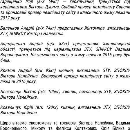
Гаращенко Ігор (в/к 59кг) — харківчанин, тренується під
керівництвом Віктора Джима. Срібний призер чемпіонату Європи
та бронзовий призер чемпіонату світу з класичного жиму лежачи
2017 року.
Баленков Андрій (в/к 74кг) представник Житомира, вихованець
ЗТУ, ЗПФКСУ Віктора Налейкіна.
Андрущенко Андрій (в/к 83кг) представник Хмельницької
області, тренується під керівництвом ЗТУ, ЗПФКСУ Вадима
Воронецького. На чемпіонаті світу з жиму лежачи 2016 року був
4-им.
Кримов Андрій (в/к 93кг) киянин, вихованець ЗТУ, ЗПФКСУ
Віктора Налейкіна. Бронзовий призер чемпіонату світу з жиму
лежачи 2016 року.
Лесковець Віктор (в/к 105кг) киянин, вихованець ЗТУ, ЗПФКСУ
Віктора Налейкіна.
Ковальчук Юрій (в/к 120кг) киянин, вихованець ЗТУ, ЗПФКСУ
Віктора Налейкіна.
Щиро вітаємо спортсменів та тренерів: Віктора Налейкіна, Вадима
Воронецького, Миколу та Фелікса Колтакових, Юрія Білика з