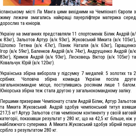
іспанському місті Ла Манга цими вихідними на Чемпіонаті Європи з
жиму лежачи змагались найкращі пауерліфтери материка серед
дорослих та юніорів.
Україну на змаганнях представляли 11 спортсменів: Білик Андрій (в/
к 83кг), Зальотов Артур (в/к 93кг), Жуковський Микита (в/к 105кг),
Шлопко Тетяна (в/к 47кг), Пізняк Наталія (в/к 63кг), Гаращенко
Ігор (в/к 59кг), Баленков Андрій (в/к 74кг), Андрущенко Андрій (в/к
83кг), Кримов Андрій (в/к 93кг), Лесковець Віктор (в/к 105кг) та
Ковальчук Юрій (в/к 120кг).
Українська збірна виборола у підсумку 7 медалей: 5 золотих та 2
срібних. Чоловіча збірна команда України посіла друге
загальнокомандне місце, поступившись росіянам лише 1 балом.
Юніорська збірна теж стала другою у загальнокомандному заліку.
Першими призерами Чемпіонату стали Андрій Білик, Артур Зальотов
та Микита Жуковський. Андрій здобув чемпіонський титул взявши
217,5 кг! Артур Зальотов став чемпіоном континенту у своїй ваговій
категорії, показавши результат у 280 кг, що на 42,5 кг більше, ніж у
найближчого суперника. А Микита Жуковський здобув збірній перше
срібло з результатом 280 кг.