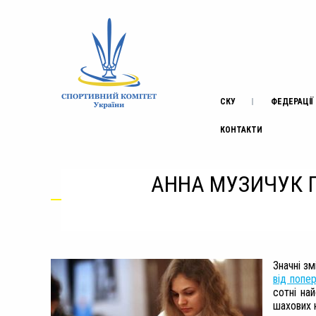
СКУ
ФЕДЕРАЦІЇ
КОНТАКТИ
АННА МУЗИЧУК П
Значні з
від попе
сотні на
шахових к