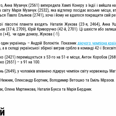
го, Анна Музичук
(2561
) випередила Хампі Конеру з Індії і вийшла на
а світу Марія Музичук (2532), яка відтепер посідає восьме місце, в
ься Павло Ельянов
(2741)
, хоча і йому не вдалося покращити свій ре
ї півсотні планети входять Наталія Жукова
(
23-я,
2464)
, Анна У
ов (
37-й,
2709)
,
Юрій Криворучко (
42-й,
2701)
. Ці шахісти або залиш
о (+4), чи один донизу, Жукова (-1).
 один українець – Андрій Волокітін. Показник
діючого чемпіона краї
 а в складі української збірної виграв срібло в команді 42-ї Всесві
нко (2421) переміщується з 53-го на 51-е місце,
Антон Коробов (26
ко (2651)
– з 91 на 100.
нь (2649), у чоловіків впевнено лідирує чемпіон світу норвежець Ма
ля Нижник, Олександр Бортник, Володимир Ветошко та Еміль Мірзоєв.
ак, Олена Мартинкова, Наталія Букса та Марія Бердник.
й