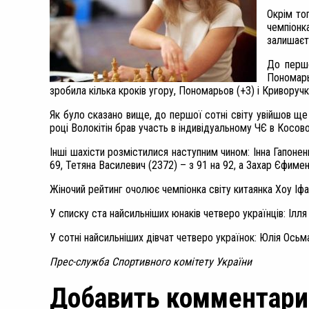
Окрім то
чемпіонк
залишаєт
До першо
Пономарь
зробила кілька кроків угору, Пономарьов (+3) і Криворучк
Як було сказано вище, до першої сотні світу увійшов ще
році Волокітін брав участь в індивідуальному ЧЄ в Косово,
Інші шахісти розмістилися наступним чином: Інна Гапоне
69,
Тетяна Василевич (2372)
– з 91 на 92, а
Захар Єфимен
Жіночий рейтинг очолює чемпіонка світу китаянка Хоу Іфа
У списку ста найсильніших юнаків четверо українців: Іл
У сотні найсильніших дівчат четверо українок: Юлія Осьм
Прес-служба Спортивного комітету України
Добавить комментари