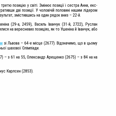
 третю позицію у світі. Змінює позиції і сестра Анни, екс-
тративши дві позиції. У чоловічій половині нашим лідером
зультат, змістившись на один рядок вниз – 22-й.
шеніна
(
29-а,
2459)
,
Василь Іванчук (
31-й,
2722)
,
Руслан
илися на вересневих позиціях, як-то Ушеніна й Іванчук, або
ни
зі Львова – 64-е місце (2677). Відзначимо, що в цьому
тньої шахової Олімпіади.
87)
– з 61 на 55,
Олександр Арещенко (2675)
– з 84 на на
гнус Карлсен (2853).