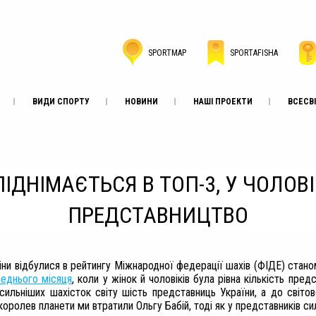
SPORTMAP
SPORTAFISHA
ВИДИ СПОРТУ
НОВИНИ
НАШІ ПРОЕКТИ
ВСЕСВІ
ІДНІМАЄТЬСЯ В ТОП-3, У ЧОЛОВ
ПРЕДСТАВНИЦТВО
міни відбулися в рейтингу Міжнародної федерації шахів (ФІДЕ) стан
реднього місяця
, коли у жінок й чоловіків була рівна кількість пред
йсильніших шахісток світу шість представниць України, а до світово
оролев планети ми втратили Ольгу Бабій, тоді як у представників сил