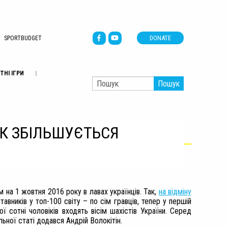
DONATE
SPORTBUDGET
ТНІ ІГРИ
Пошук
ІК ЗБІЛЬШУЄТЬСЯ
ом на 1 жовтня 2016 року
в лавах українців. Так,
на відміну
ставників у топ-100 світу – по сім гравців, тепер у першій
ї сотні чоловіків входять вісім шахістів України. Серед
ьної статі додався Андрій Волокітін.